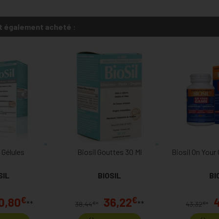
t également acheté :
 Gélules
Biosil Gouttes 30 Ml
Biosil On Your
SIL
BIOSIL
BI
€
€
0,80
36,22
**
**
€
€
38,44
*
43,32
*