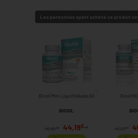
Les personnes ayant acheté ce produit on
Biosil Mini Liquid Gélules 60
Biosil 60
BIOSIL
BIO
€
44,19
4
**
€
€
46,86
*
43,32
*