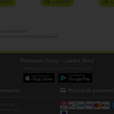
OUTER
AJOUTER
A
s notre pharmacie.
s heures d’ouverture de la pharmacie.
Pharmacie Discry - Laurent Detry
Télécharger l’app mobile de MaPharmacie.be
formation
Moyens de paiement
mes nous ?
e rendez-vous