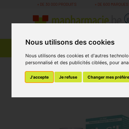
+ DE 30 000 PRODUITS
+ DE 600 MARQUES
Nous utilisons des cookies
Parapharmacie -
Promos
Médicaments
Cosmétiques
Nous utilisons des cookies et d'autres technolo
personnalisé et des publicités ciblées, pour ana
MaPharmacie.be
Nutrition - Vitamines
Nutr
J'accepte
Je refuse
Changer mes préfér
Biosil 60 Gélules
Lab