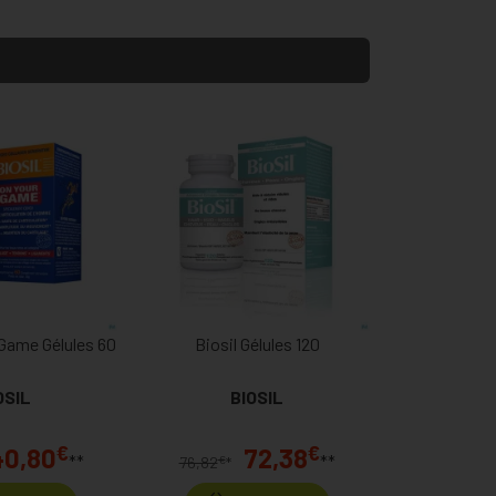
 Game Gélules 60
Biosil Gélules 120
OSIL
BIOSIL
€
€
40,80
72,38
**
**
€
76,82
*