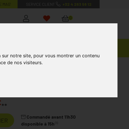
E MAG’
SERVICE CLIENT
+32 4 263 56 12
0
Mon
Mes
Mon
compte
favoris
panier
Ventes
andagisterie
Vétérinaire
Marques
Privées
n sur notre site, pour vous montrer un contenu
ce de nos visiteurs.
€
**
Commandé avant 11h30
IER
(1)
disponible à 15h