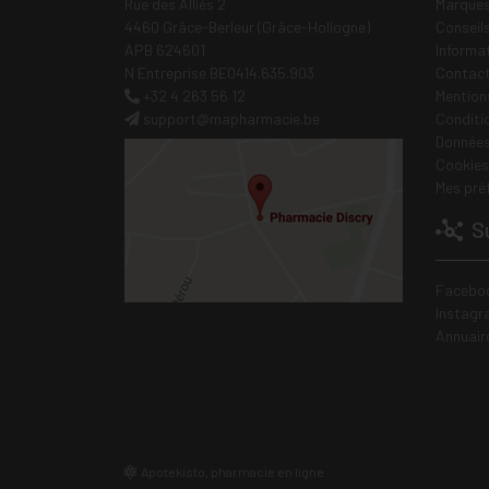
Rue des Alliés 2
Marques
4460 Grâce-Berleur (Grâce-Hollogne)
Conseil
APB 624601
Informa
N Entreprise BE0414.635.903
Contac
+32 4 263 56 12
Mentions
support
@
mapharmacie.be
Conditi
Données
Cookies
Mes pré
Su
Facebo
Instagr
Annuair
Apotekisto, pharmacie en ligne