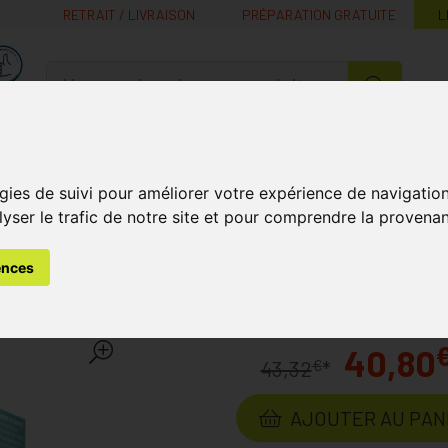
RETRAIT / LIVRAISON
PRÉPARATION GRATUITE
L
MaPharmacie.be ma santé, mes conseils, mes prix
Nutrition -
Soins Bébé et
Médecines
Minceur
B
Vitamines
Grossesse
naturelles
gies de suivi pour améliorer votre expérience de navigatio
lyser le trafic de notre site et pour comprendre la provenan
ithérapie
Biosil 60 Gélules
ences
oratoire
BIOSIL
40,80
€
43,32
*
AJOUTER AU PAN