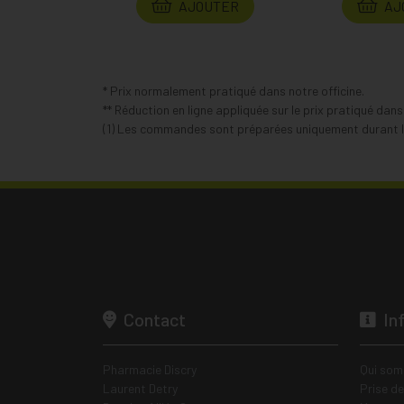
AJOUTER
AJ
* Prix normalement pratiqué dans notre officine.
** Réduction en ligne appliquée sur le prix pratiqué dan
(1) Les commandes sont préparées uniquement durant le
Contact
In
Pharmacie Discry
Qui som
Laurent Detry
Prise d