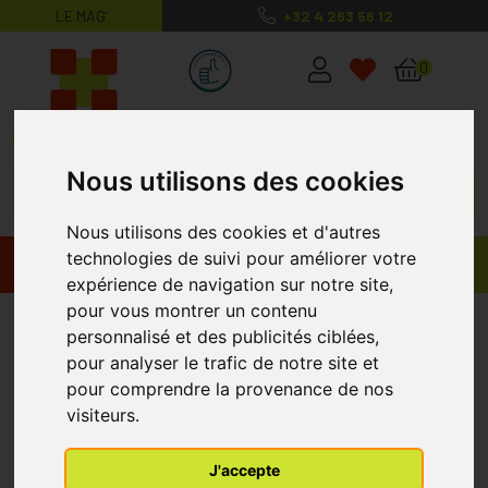
LE MAG’
+32 4 263 56 12
MaPharmacie.be ma santé, mes conse
0
Nous utilisons des cookies
Nous utilisons des cookies et d'autres
technologies de suivi pour améliorer votre
Promos
Produits
expérience de navigation sur notre site,
pour vous montrer un contenu
Bioxsine Sérum 3x50ml
personnalisé et des publicités ciblées,
pour analyser le trafic de notre site et
pour comprendre la provenance de nos
visiteurs.
J'accepte