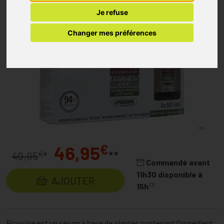
Je refuse
Changer mes préférences
€
46,95
**
€
49,95
*
Commandé avant
11h30 disponible à
AJOUTER
(1)
15h
Bioxsine est un sérum à base de plantes contenant l'ingrédient