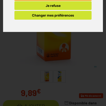
Je refuse
Changer mes préférences
€
9,89
Médicament
Disponible dans
AJOUTER