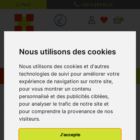
LE MAG’
+32 4 263 56 12
MaPharmacie.be ma santé, mes conse
0
Nous utilisons des cookies
Nous utilisons des cookies et d'autres
technologies de suivi pour améliorer votre
Promos
Produits
expérience de navigation sur notre site,
pour vous montrer un contenu
Bisolvon Solution Inhal 100 Ml
personnalisé et des publicités ciblées,
BISOLVON
pour analyser le trafic de notre site et
pour comprendre la provenance de nos
visiteurs.
J'accepte