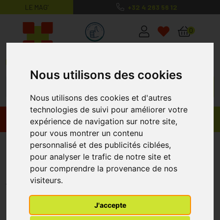
LE MAG’
+32 4 263 56 12
MaPharmacie.be ma santé, mes conse
0
Nous utilisons des cookies
Nous utilisons des cookies et d'autres
technologies de suivi pour améliorer votre
Promos
Produits
expérience de navigation sur notre site,
pour vous montrer un contenu
Boiron Granules ALLIUM CEPA
personnalisé et des publicités ciblées,
pour analyser le trafic de notre site et
200K 4 G
pour comprendre la provenance de nos
BOIRON
visiteurs.
J'accepte