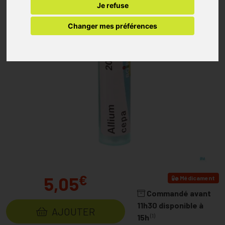
Je refuse
Changer mes préférences
€
5,05
Médicament
Commandé avant
11h30 disponible à
AJOUTER
(1)
15h