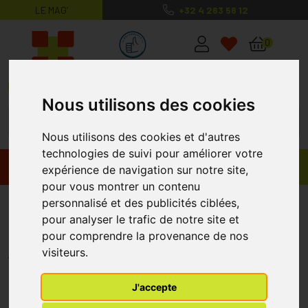
LE MAG’
+32 4 263 56 12
MaPharmacie.be ma santé, mes conse
0
Nous utilisons des cookies
Nous utilisons des cookies et d'autres
technologies de suivi pour améliorer votre
Promos
Produits
expérience de navigation sur notre site,
pour vous montrer un contenu
Boiron Granules Calcium
personnalisé et des publicités ciblées,
pour analyser le trafic de notre site et
Phosphoricum 200k 4
pour comprendre la provenance de nos
BOIRON
visiteurs.
J'accepte