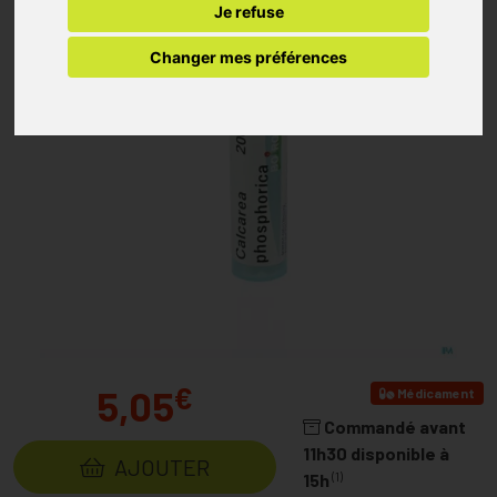
Je refuse
Changer mes préférences
€
5,05
Médicament
Commandé avant
11h30 disponible à
AJOUTER
(1)
15h