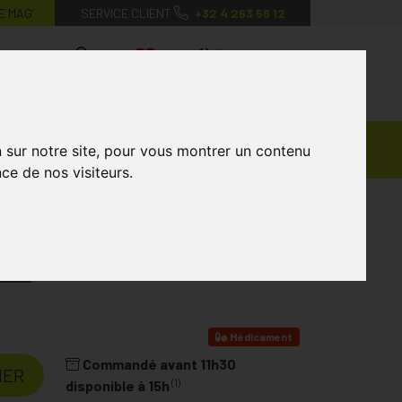
E MAG’
SERVICE CLIENT
+32 4 263 56 12
0
Mon
Mes
Mon
compte
favoris
panier
Ventes
andagisterie
Vétérinaire
Marques
n sur notre site, pour vous montrer un contenu
Privées
ce de nos visiteurs.
IRON
Médicament
Commandé avant 11h30
IER
(1)
disponible à 15h