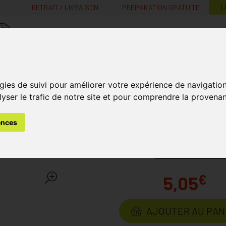
RETRAIT / LIVRAISON
PRÉPARATION GRATUITE
L
MaPharmacie.be ma santé, mes conseils, mes prix
Nutrition -
Soins Bébé et
Médecines
Minceur
B
gies de suivi pour améliorer votre expérience de navigatio
Vitamines
Grossesse
naturelles
lyser le trafic de notre site et pour comprendre la provenan
e
Boiron Granules Nux Vomica 30k 4 G
ences
ux Vomica 30k 4 G
Laboratoire
BO
€
5,05
AJOUTER AU PAN