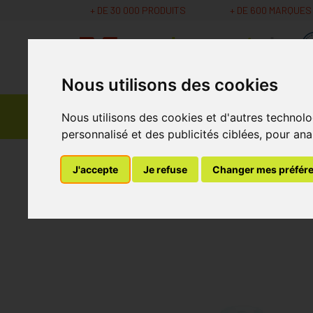
+ DE 30 000 PRODUITS
+ DE 600 MARQUES
Nous utilisons des cookies
Parapharmacie -
Promos
Médicaments
Nous utilisons des cookies et d'autres technolo
Cosmétiques
personnalisé et des publicités ciblées, pour ana
MaPharmacie.be
Médicaments
Homéopathi
J'accepte
Je refuse
Changer mes préfér
Boiron Granules N