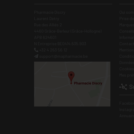
Pharmacie Discry
Qui som
Laurent Detry
Prise d
Rue des Alliés 2
Marques
4460 Grâce-Berleur (Grâce-Hollogne)
Conseil
APB 624601
Informa
N Entreprise BE0414.635.903
Contac
+32 4 263 56 12
Mentions
support
@
mapharmacie.be
Conditi
Données
Cookies
Mes pré
Su
Facebo
Instagr
Annuair