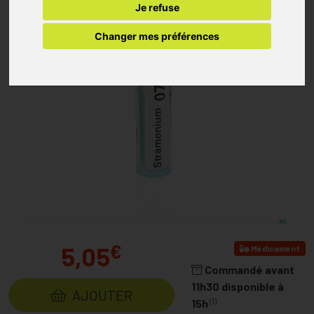
Je refuse
Changer mes préférences
€
5,05
Médicament
Commandé avant
11h30 disponible à
AJOUTER
(1)
15h