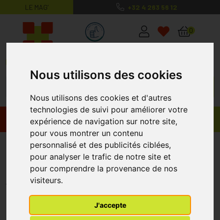
LE MAG’
+32 4 263 56 12
MaPharmacie.be ma santé, mes conse
0
Nous utilisons des cookies
Nous utilisons des cookies et d'autres
technologies de suivi pour améliorer votre
Promos
Produits
expérience de navigation sur notre site,
pour vous montrer un contenu
Boiron Granules Stramonium
personnalisé et des publicités ciblées,
pour analyser le trafic de notre site et
7ch 4 G
pour comprendre la provenance de nos
BOIRON
visiteurs.
J'accepte