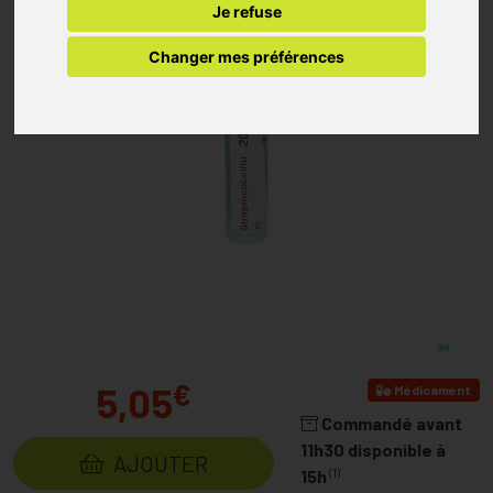
Je refuse
Changer mes préférences
€
5,05
Médicament
Commandé avant
11h30 disponible à
AJOUTER
(1)
15h