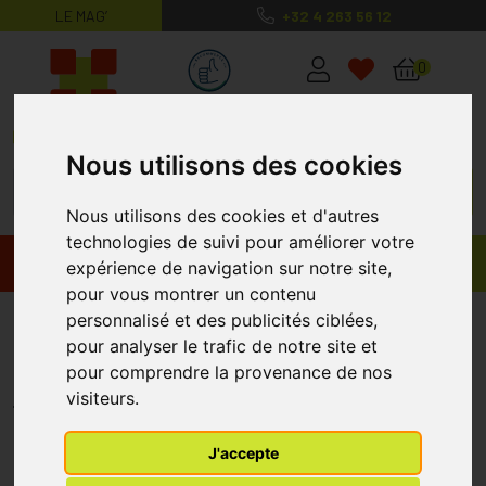
LE MAG’
+32 4 263 56 12
MaPharmacie.be ma santé, mes conse
0
Nous utilisons des cookies
Nous utilisons des cookies et d'autres
technologies de suivi pour améliorer votre
Promos
Produits
expérience de navigation sur notre site,
pour vous montrer un contenu
Boiron Granules
personnalisé et des publicités ciblées,
pour analyser le trafic de notre site et
Streptococcinum 200k 4 G
pour comprendre la provenance de nos
BOIRON
visiteurs.
J'accepte