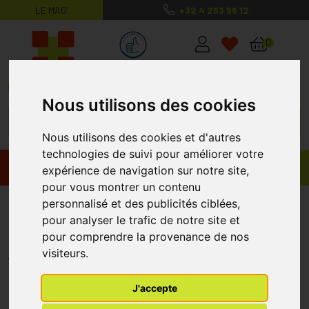
LE MAG’
+32 4 263 56 12
MaPharmacie.be ma santé, mes conse
0
Nous utilisons des cookies
Nous utilisons des cookies et d'autres
technologies de suivi pour améliorer votre
Promos
Produits
expérience de navigation sur notre site,
pour vous montrer un contenu
Boiron Granules Taraxacum 5ch
personnalisé et des publicités ciblées,
pour analyser le trafic de notre site et
4 G
pour comprendre la provenance de nos
BOIRON
visiteurs.
J'accepte