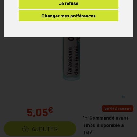
Je refuse
Changer mes préférences
€
5,05
Médicament
Commandé avant
11h30 disponible à
AJOUTER
(1)
15h