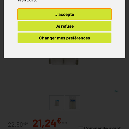
J'accepte
Je refuse
Changer mes préférences
€
21,24
**
€
22,50
*
Commandé avant