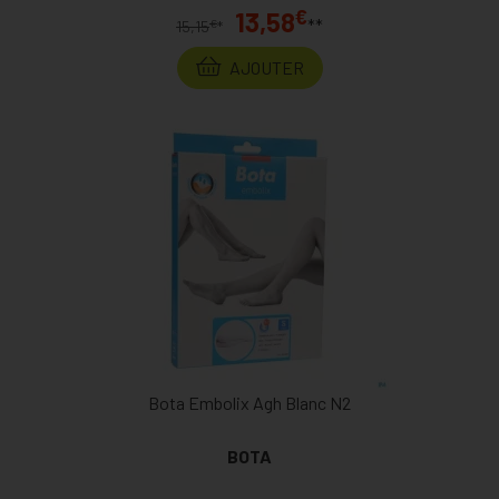
€
13,58
**
€
15,15
*
AJOUTER
Bota Embolix Agh Blanc N2
BOTA