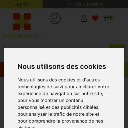
LE MAG’
+32 4 263 56 12
MaPharmacie.be ma santé, mes conse
0
Nous utilisons des cookies
Promos
Produits
Nous utilisons des cookies et d'autres
Bota Coussin Tubulaire M 0402 1
technologies de suivi pour améliorer votre
expérience de navigation sur notre site,
Paire
pour vous montrer un contenu
BOTA
personnalisé et des publicités ciblées,
pour analyser le trafic de notre site et
pour comprendre la provenance de nos
visiteurs.