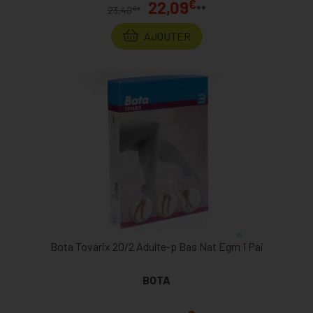
€
22,09
**
€
23,40
*
AJOUTER
Bota Tovarix 20/2 Adulte-p Bas Nat Egm 1 Pai
BOTA