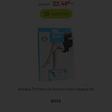
€
22,48
**
€
23,84
*
AJOUTER
Botalux 70 Panty De Soutien Glace Opaque N5
BOTA