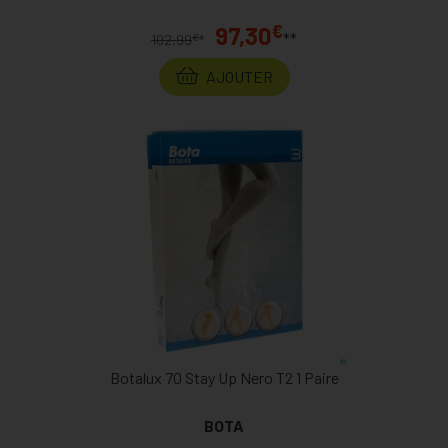
€
97,30
**
€
102,99
*
AJOUTER
Botalux 70 Stay Up Nero T2 1 Paire
BOTA