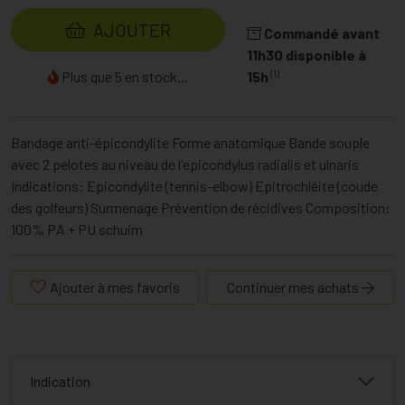
AJOUTER
Commandé avant
11h30 disponible à
(1)
Plus que 5 en stock...
15h
Bandage anti-épicondylite Forme anatomique Bande souple
avec 2 pelotes au niveau de l'epicondylus radialis et ulnaris
Indications: Epicondylite (tennis-elbow) Epitrochléite (coude
des golfeurs) Surmenage Prévention de récidives Composition:
100% PA + PU schuim
Ajouter à mes favoris
Continuer mes achats
Indication