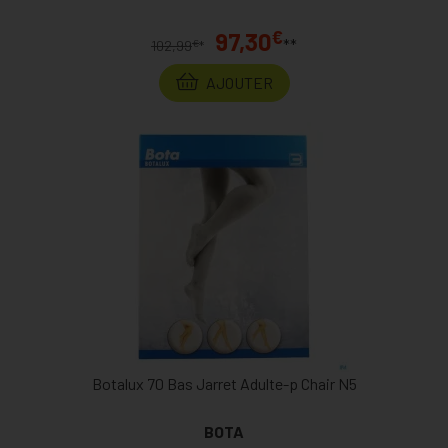
€
97,30
**
€
102,99
*
AJOUTER
Botalux 70 Bas Jarret Adulte-p Chair N5
BOTA