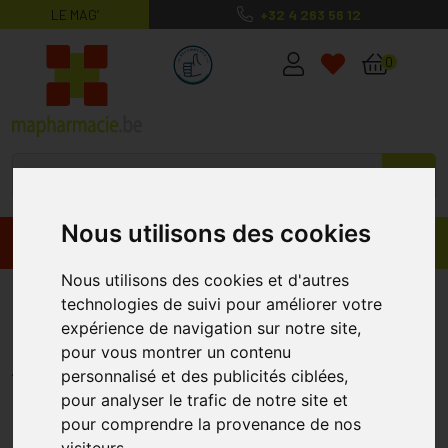
LE MAG’
+32 4 263 56 12
MaPharmacie.be ma santé, mes conse
0
Nous utilisons des cookies
Promos
Produits
Nous utilisons des cookies et d'autres
Bota El Elbow Anatomic Sport
technologies de suivi pour améliorer votre
expérience de navigation sur notre site,
+27cm Bl/bl
pour vous montrer un contenu
BOTA
personnalisé et des publicités ciblées,
pour analyser le trafic de notre site et
pour comprendre la provenance de nos
visiteurs.