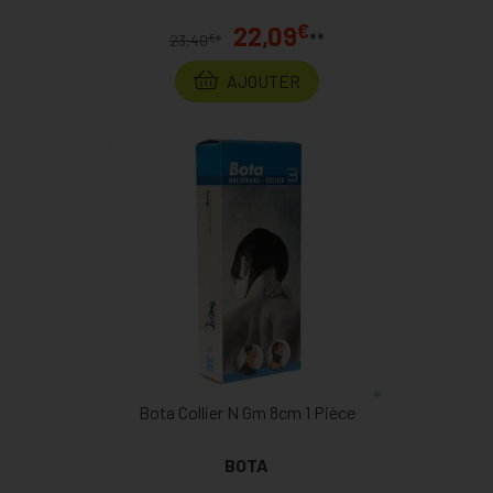
€
22,09
**
€
23,40
*
AJOUTER
Bota Collier N Gm 8cm 1 Pièce
BOTA