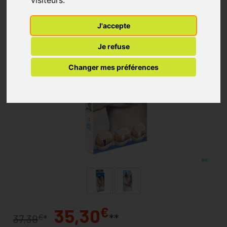
J'accepte
Je refuse
Changer mes préférences
€
35,30
**
€
37,39
*