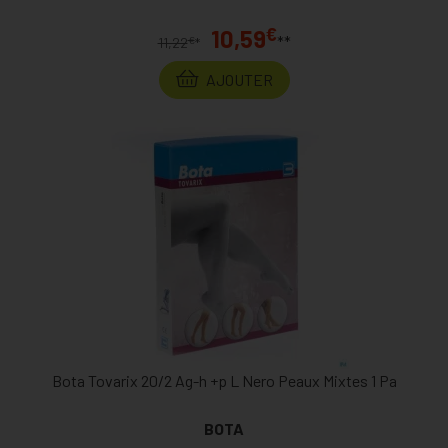
€
10,59
**
€
11,22
*
AJOUTER
Bota Tovarix 20/2 Ag-h +p L Nero Peaux Mixtes 1 Pa
BOTA