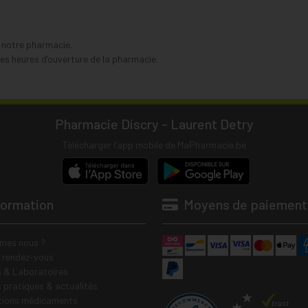
s notre pharmacie.
s heures d’ouverture de la pharmacie.
Pharmacie Discry - Laurent Detry
Télécharger l’app mobile de MaPharmacie.be
formation
Moyens de paiement
mes nous ?
e rendez-vous
 & Laboratoires
s pratiques & actualités
tions médicaments