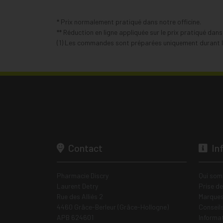
* Prix normalement pratiqué dans notre officine.
** Réduction en ligne appliquée sur le prix pratiqué dan
(1) Les commandes sont préparées uniquement durant le
Contact
In
Pharmacie Discry
Qui som
Laurent Detry
Prise d
Rue des Alliés 2
Marques
4460 Grâce-Berleur (Grâce-Hollogne)
Conseil
APB 624601
Informa