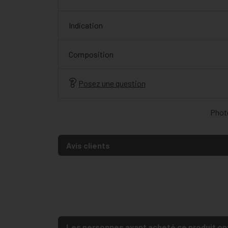
Indication
Composition
Posez une question
Photo
Avis clients
Les personnes ayant acheté ce produit on