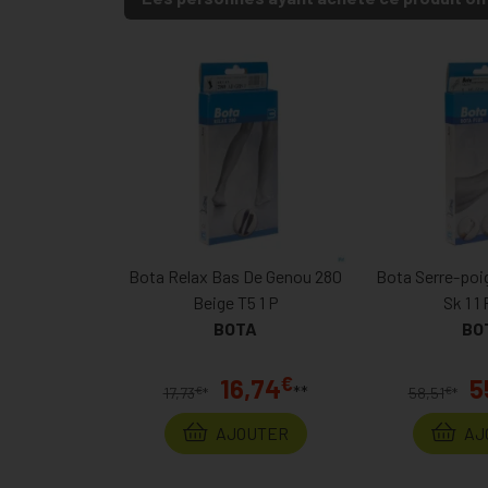
Bota Relax Bas De Genou 280
Bota Serre-poi
Beige T5 1 P
Sk 1 1
BOTA
BO
€
16,74
5
**
€
€
17,73
*
58,51
*
AJOUTER
AJ