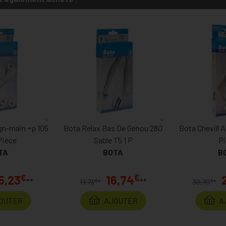
gn-main +p 105
Bota Relax Bas De Genou 280
Bota Chevill A
 Pièce
Sable T5 1 P
P
TA
BOTA
B
€
€
5,23
16,74
**
**
€
€
17,73
*
30,70
*
OUTER
AJOUTER
A