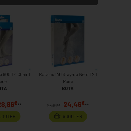
b 900 T4 Chair 1
Botalux 140 Stay-up Nero T2 1
ièce
Paire
OTA
BOTA
€
€
28,86
24,46
**
**
€
25,91
*
JOUTER
AJOUTER