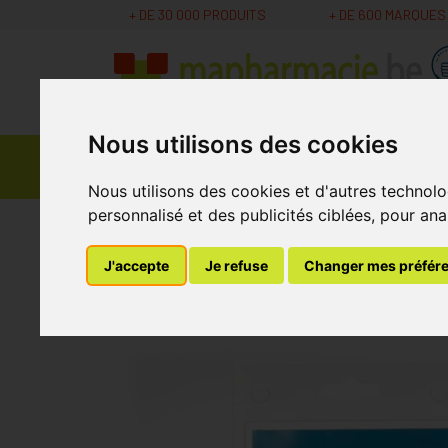
+ DE 30 000 PRODUITS
+ DE 600 MARQUES
Nous utilisons des cookies
Parapharmacie -
Promos
Médicaments
Cosmétiques
Nous utilisons des cookies et d'autres technolo
personnalisé et des publicités ciblées, pour ana
MaPharmacie.be
Bandagisterie
Premiers so
J'accepte
Je refuse
Changer mes préfér
Bota Hallux Valgus