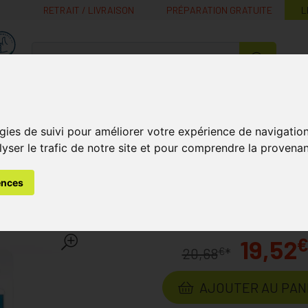
RETRAIT / LIVRAISON
PRÉPARATION GRATUITE
L
MaPharmacie.be ma santé, mes conseils, mes prix
Nutrition -
Soins Bébé et
Médecines
Minceur
B
Vitamines
Grossesse
naturelles
gies de suivi pour améliorer votre expérience de navigatio
lyser le trafic de notre site et pour comprendre la provenan
ins
Bandagisterie et Orthopédie
Bota Hallux Valgus Nuit C
ences
 Nuit Correcteur Podo 28 D
19,52
€
20,68
*
AJOUTER AU PAN