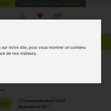
E MAG’
SERVICE CLIENT
+32 4 263 56 12
0
Mon
Mes
Mon
compte
favoris
panier
Ventes
andagisterie
Vétérinaire
Marques
Privées
n sur notre site, pour vous montrer un contenu
ce de nos visiteurs.
orrecteur Podo 28 D P
 P
Laboratoire
BOTA
€
**
Commandé avant 11h30
IER
(1)
disponible à 15h