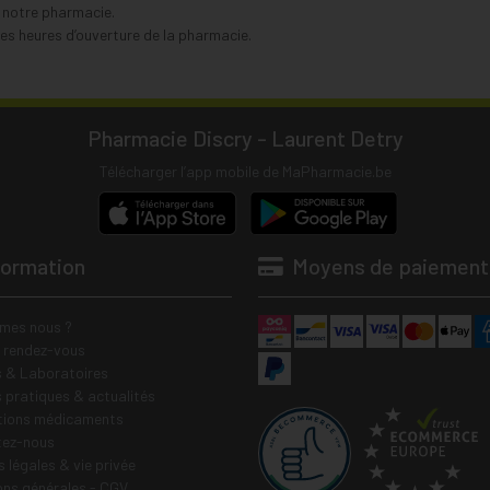
s notre pharmacie.
s heures d’ouverture de la pharmacie.
Pharmacie Discry - Laurent Detry
Télécharger l’app mobile de MaPharmacie.be
formation
Moyens de paiement
mes nous ?
e rendez-vous
 & Laboratoires
s pratiques & actualités
tions médicaments
tez-nous
 légales & vie privée
ons générales - CGV