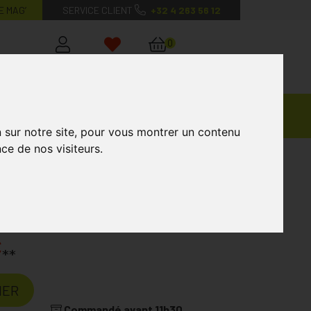
E MAG’
SERVICE CLIENT
+32 4 263 56 12
0
Mon
Mes
Mon
compte
favoris
panier
Ventes
andagisterie
Vétérinaire
Marques
Privées
n sur notre site, pour vous montrer un contenu
ce de nos visiteurs.
lanc 3b Mm 1 Pièce
Laboratoire
BOTA
€
**
IER
Commandé avant 11h30