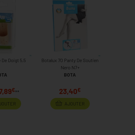
e De Doigt 5,5
Botalux 70 Panty De Soutien
Nero N7+
OTA
BOTA
€
€
7,89
23,40
**
JOUTER
AJOUTER