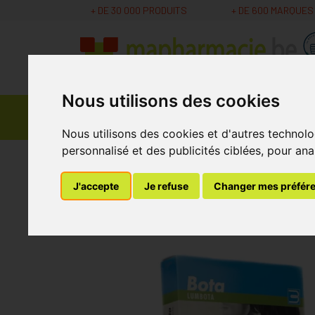
+ DE 30 000 PRODUITS
+ DE 600 MARQUES
Nous utilisons des cookies
Parapharmacie -
Promos
Médicaments
Cosmétiques
Nous utilisons des cookies et d'autres technolo
personnalisé et des publicités ciblées, pour ana
MaPharmacie.be
Bandagisterie
Premiers so
J'accepte
Je refuse
Changer mes préfér
Bota Lumbota Trico