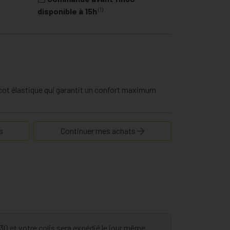
(1)
disponible à 15h
icot élastique qui garantit un confort maximum
s
Continuer mes achats
 et votre colis sera expédié le jour même.