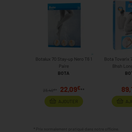
Botalux 70 Stay-up Nero T6 1
Bota Tovarix 7
Paire
Bhsh Lon
BOTA
BO
€
22,09
89,
**
€
23,40
*
AJOUTER
AJ
* Prix normalement pratiqué dans notre officine.