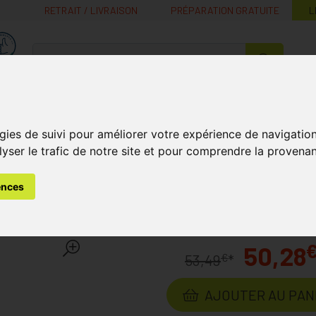
RETRAIT / LIVRAISON
PRÉPARATION GRATUITE
L
MaPharmacie.be ma santé, mes conseils, mes prix
Nutrition -
Soins Bébé et
Médecines
Minceur
B
Vitamines
Grossesse
naturelles
gies de suivi pour améliorer votre expérience de navigatio
lyser le trafic de notre site et pour comprendre la provenan
ins
Bandagisterie et Orthopédie
Bota Lumbota Tricosoft B
ences
soft Blanc 3b Mm 1 Pièce
50,28
€
53,49
*
AJOUTER AU PAN