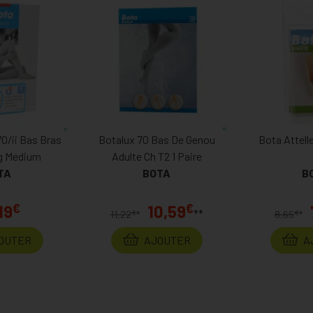
0/ii Bas Bras
Botalux 70 Bas De Genou
Bota Attell
g Medium
Adulte Ch T2 1 Paire
TA
BOTA
B
€
€
19
10,59
**
€
€
11,22
*
8,65
*
OUTER
AJOUTER
A