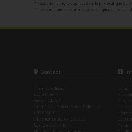
** Réduction en ligne appliquée sur le prix pratiqué dan
(1) Les commandes sont préparées uniquement durant le
Contact
In
Pharmacie Discry
Qui som
Laurent Detry
Prise d
Rue des Alliés 2
Marques
4460 Grâce-Berleur (Grâce-Hollogne)
Conseil
APB 624601
Informa
N Entreprise BE0414.635.903
Contac
+32 4 263 56 12
Mentions
support
@
mapharmacie.be
Conditi