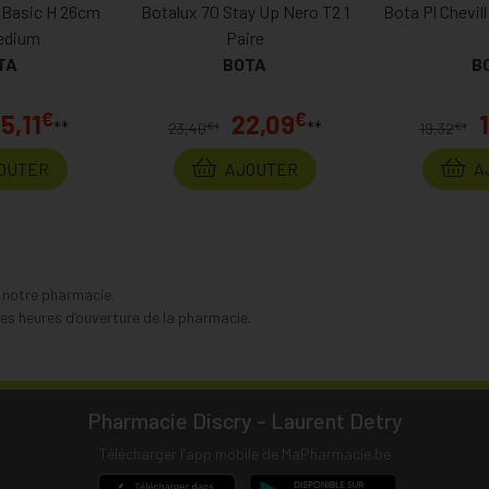
Basic H 26cm
Botalux 70 Stay Up Nero T2 1
Bota Pl Chevil
edium
Paire
TA
BOTA
B
€
€
5,11
22,09
**
**
€
€
23,40
*
19,32
*
OUTER
AJOUTER
A
s notre pharmacie.
s heures d’ouverture de la pharmacie.
Pharmacie Discry - Laurent Detry
Télécharger l’app mobile de MaPharmacie.be