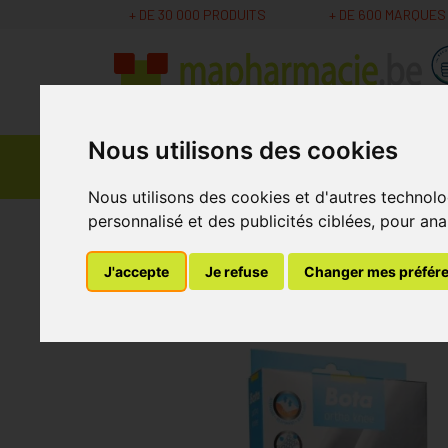
+ DE 30 000 PRODUITS
+ DE 600 MARQUES
Nous utilisons des cookies
Parapharmacie -
Promos
Médicaments
Cosmétiques
Nous utilisons des cookies et d'autres technolo
personnalisé et des publicités ciblées, pour ana
MaPharmacie.be
Bandagisterie
Premiers so
J'accepte
Je refuse
Changer mes préfér
Bota Ortho Df+artic