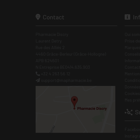
Contact
In
Pharmacie Discry
Qui som
Laurent Detry
Prise d
Rue des Alliés 2
Marques
4460 Grâce-Berleur (Grâce-Hollogne)
Conseil
APB 624601
Informa
N Entreprise BE0414.635.903
Contac
+32 4 263 56 12
Mentions
support
@
mapharmacie.be
Conditi
Données
Cookies
Mes pré
Su
Facebo
Instagr