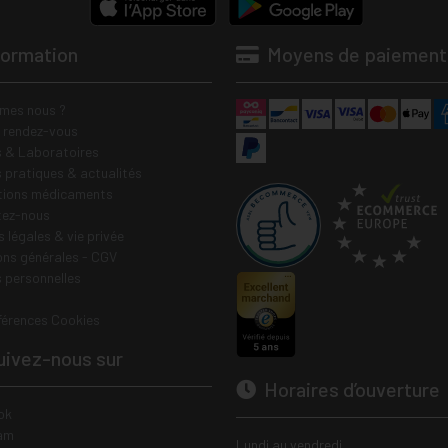
formation
Moyens de paiement
mes nous ?
e rendez-vous
 & Laboratoires
s pratiques & actualités
tions médicaments
tez-nous
 légales & vie privée
ons générales - CGV
 personnelles
férences Cookies
ivez-nous sur
Horaires d’ouverture
ok
am
Lundi au vendredi