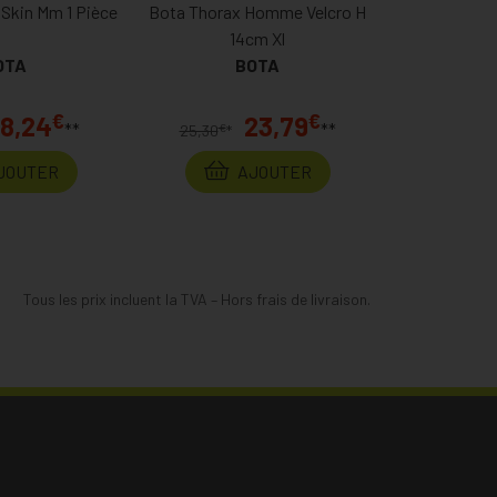
l Skin Mm 1 Pièce
Bota Thorax Homme Velcro H
14cm Xl
OTA
BOTA
€
€
18,24
23,79
**
**
€
25,30
*
JOUTER
AJOUTER
Tous les prix incluent la TVA – Hors frais de livraison.