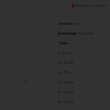
Plus que 1 en stock...
Couleur:
noir
Emballage:
par pièce
Taille:
1 = 31 cm
2 = 34 cm
3 = 37 cm
4 = 40 cm
5 = 43 cm
6 = 46 cm