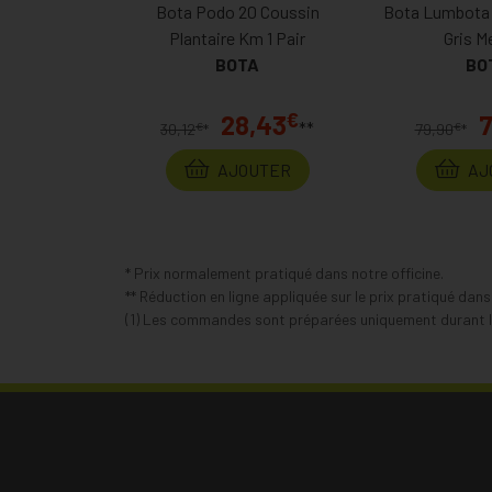
Bota Podo 20 Coussin
Bota Lumbota 
Plantaire Km 1 Pair
Gris M
BOTA
BO
€
28,43
7
**
€
€
30,12
*
79,90
*
AJOUTER
AJ
* Prix normalement pratiqué dans notre officine.
** Réduction en ligne appliquée sur le prix pratiqué dan
(1) Les commandes sont préparées uniquement durant le