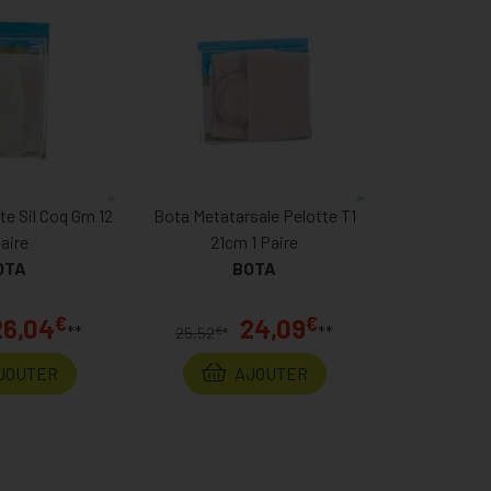
te Sil Coq Gm 12
Bota Metatarsale Pelotte T1
Paire
21cm 1 Paire
OTA
BOTA
€
€
26,04
24,09
**
**
€
25,52
*
JOUTER
AJOUTER