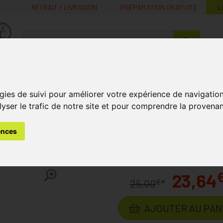
RETRAIT / LIVRAISON
PRÉPARATION GRATUITE
L
MaPharmacie.be ma santé, mes conseils, mes prix
Nutrition -
Soins Bébé et
Médecines
Minceur
B
Vitamines
Grossesse
naturelles
gies de suivi pour améliorer votre expérience de navigatio
lyser le trafic de notre site et pour comprendre la provenan
ins
Bandagisterie et Orthopédie
Bota Podo 29 Semelle Cui
ences
lle Cuir+poron T47
Laboratoire
B
23,64
€
25,00
*
AJOUTER AU PAN