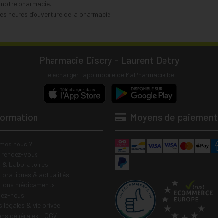
s notre pharmacie.
s heures d’ouverture de la pharmacie.
Pharmacie Discry - Laurent Detry
Télécharger l’app mobile de MaPharmacie.be
formation
Moyens de paiement
mes nous ?
e rendez-vous
 & Laboratoires
s pratiques & actualités
tions médicaments
tez-nous
 légales & vie privée
ons générales - CGV