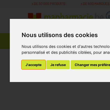
+ DE 30 000 PRODUITS
+ DE 600 MARQUES
Nous utilisons des cookies
Parapharmacie -
Promos
Médicaments
Cosmétiques
Nous utilisons des cookies et d'autres technolo
personnalisé et des publicités ciblées, pour ana
MaPharmacie.be
Bandagisterie
Premiers so
J'accepte
Je refuse
Changer mes préfér
Bota Podo 29 Seme