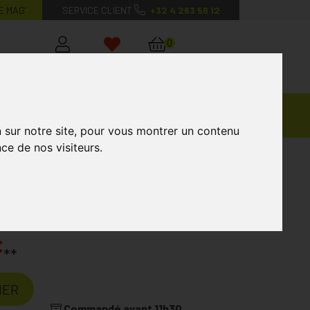
E MAG’
SERVICE CLIENT
+32 4 263 56 12
0
Mon
Mes
Mon
compte
favoris
panier
Ventes
andagisterie
Vétérinaire
Marques
Privées
n sur notre site, pour vous montrer un contenu
ce de nos visiteurs.
r+poron T47
OTA
€
**
IER
Commandé avant 11h30