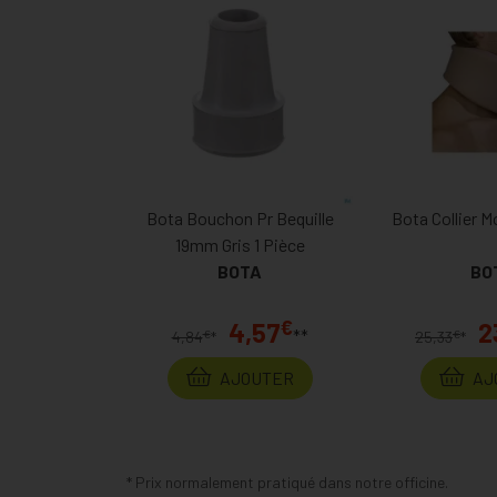
Bota Bouchon Pr Bequille
Bota Collier M
19mm Gris 1 Pièce
BOTA
BO
€
4,57
2
**
€
€
4,84
*
25,33
*
AJOUTER
AJ
* Prix normalement pratiqué dans notre officine.