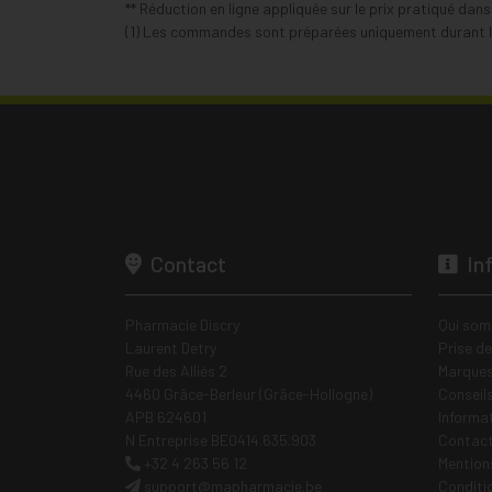
** Réduction en ligne appliquée sur le prix pratiqué dan
(1) Les commandes sont préparées uniquement durant le
Contact
In
Pharmacie Discry
Qui som
Laurent Detry
Prise d
Rue des Alliés 2
Marques
4460 Grâce-Berleur (Grâce-Hollogne)
Conseil
APB 624601
Informa
N Entreprise BE0414.635.903
Contac
+32 4 263 56 12
Mentions
support
@
mapharmacie.be
Conditi