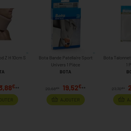
od Z H 10cm S
Bota Bande Patellaire Sport
Bota Talonnet
Univers 1 Pièce
1 
TA
BOTA
B
€
€
3,88
19,52
**
**
€
€
20,68
*
27,70
*
OUTER
AJOUTER
A