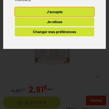
J'accepte
Je refuse
Changer mes préférences
€
2,91
**
€
4,85
*
PROMO
AJOUTER