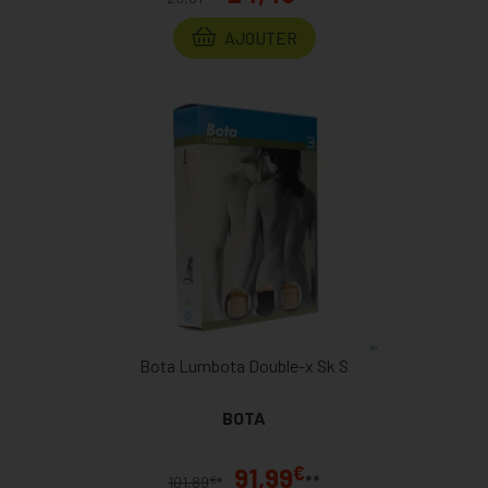
AJOUTER
Bota Lumbota Double-x Sk S
BOTA
€
91,99
**
€
101,89
*