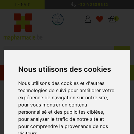
LE MAG’
+32 4 263 56 12
MaPharmacie.be ma santé, mes conse
0
Nous utilisons des cookies
Promos
Produits
Nous utilisons des cookies et d'autres
Bota Separateur Demi-lune L
technologies de suivi pour améliorer votre
expérience de navigation sur notre site,
0603 1 Paire
pour vous montrer un contenu
BOTA
personnalisé et des publicités ciblées,
pour analyser le trafic de notre site et
pour comprendre la provenance de nos
%
-40
visiteurs.