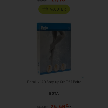
23,40
*
AJOUTER
Botalux 140 Stay-up Grb T2 1 Paire
BOTA
€
24,46
**
€
25,91
*