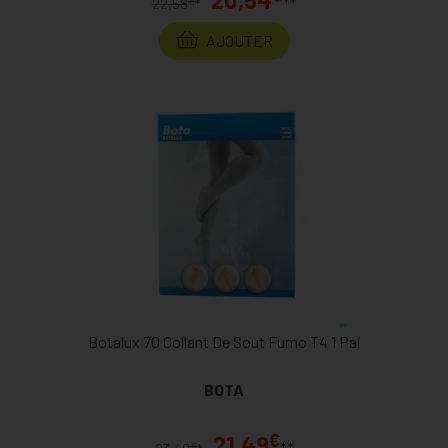
**
€
22,58
*
AJOUTER
Botalux 70 Collant De Sout Fumo T4 1 Pai
BOTA
€
21,49
**
€