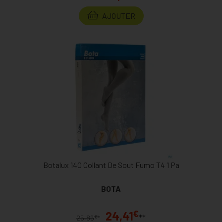
AJOUTER
Botalux 140 Collant De Sout Fumo T4 1 Pa
BOTA
€
24,41
**
€
25,86
*