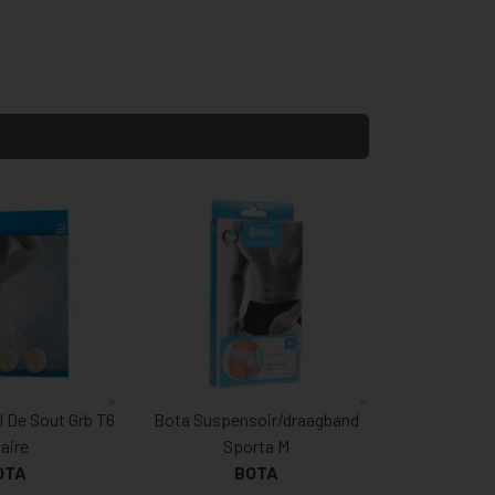
l De Sout Grb T6
Bota Suspensoir/draagband
Paire
Sporta M
OTA
BOTA