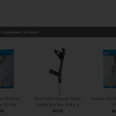
t également acheté :
as De Genou
Bota Canne-bequille Model 1
Botalux 70 Col
o T3 1 Pai
Adulte Noir Max.140kg 1p
1 
TA
BOTA
B