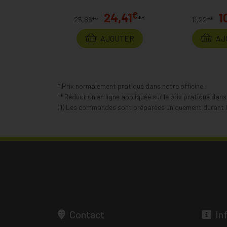
€
24,41
1
**
€
€
25,86
*
11,22
*
AJOUTER
AJ
* Prix normalement pratiqué dans notre officine.
** Réduction en ligne appliquée sur le prix pratiqué dan
(1) Les commandes sont préparées uniquement durant le
Contact
In