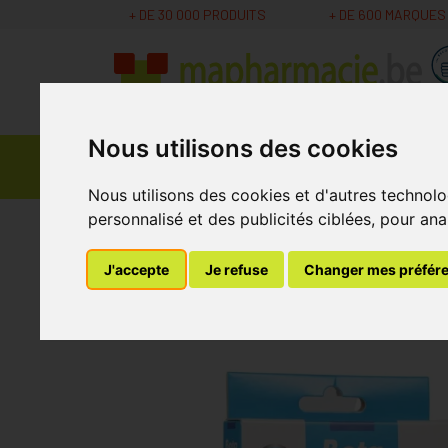
+ DE 30 000 PRODUITS
+ DE 600 MARQUES
Nous utilisons des cookies
Parapharmacie -
Promos
Médicaments
Cosmétiques
Nous utilisons des cookies et d'autres technolo
personnalisé et des publicités ciblées, pour ana
MaPharmacie.be
Bandagisterie
Premiers so
J'accepte
Je refuse
Changer mes préfér
Bota Serre-poignet