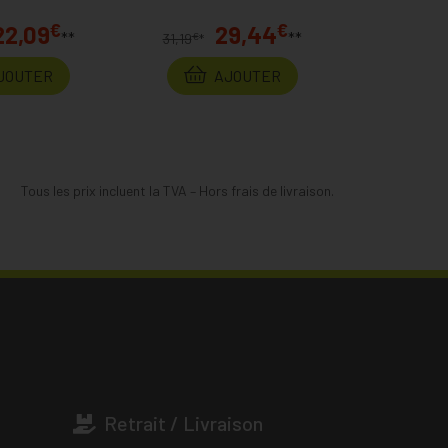
€
€
22,09
29,44
**
**
€
31,19
*
JOUTER
AJOUTER
Tous les prix incluent la TVA – Hors frais de livraison.
Retrait / Livraison