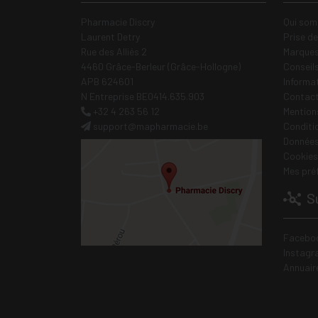
Pharmacie Discry
Qui som
Laurent Detry
Prise d
Rue des Alliés 2
Marques
4460 Grâce-Berleur (Grâce-Hollogne)
Conseil
APB 624601
Informa
N Entreprise BE0414.635.903
Contac
+32 4 263 56 12
Mentions
support
@
mapharmacie.be
Conditi
Données
Cookies
Mes pré
Su
Facebo
Instagr
Annuair