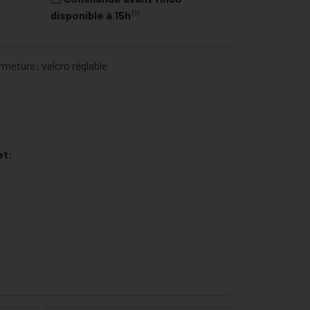
(1)
disponible à 15h
rmeture: velcro réglable
et: