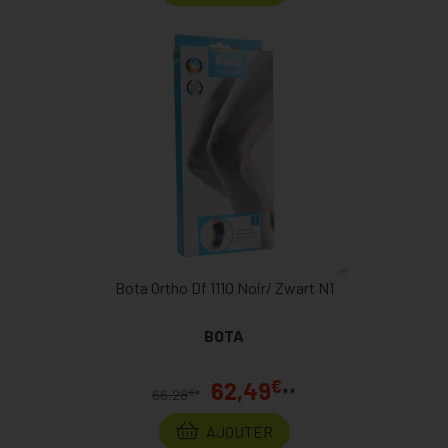
Bota Ortho Df 1110 Noir/ Zwart N1
BOTA
€
62,49
**
€
66,28
*
AJOUTER