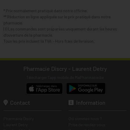
* Prix normalement pratiqué dans notre officine.
** Réduction en ligne appliquée sur le prix pratiqué dans notre
pharmacie.
(1) Les commandes sont préparées uniquement durant les heures
d’ouverture de la pharmacie.
Tous les prix incluent la TVA – Hors frais de livraison.
Pharmacie Discry - Laurent Detry
Télécharger l’app mobile de MaPharmacie.be
Contact
Information
Pharmacie Discry
Qui sommes nous ?
Laurent Detry
Prise de rendez-vous