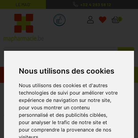
LE MAG’
+32 4 263 56 12
MaPharmacie.be ma santé, mes conse
0
Nous utilisons des cookies
Promos
Produits
Nous utilisons des cookies et d'autres
Bota Tovarix 20/i Man Bas Agh-p
technologies de suivi pour améliorer votre
expérience de navigation sur notre site,
Nero Medium
pour vous montrer un contenu
BOTA
personnalisé et des publicités ciblées,
pour analyser le trafic de notre site et
pour comprendre la provenance de nos
visiteurs.