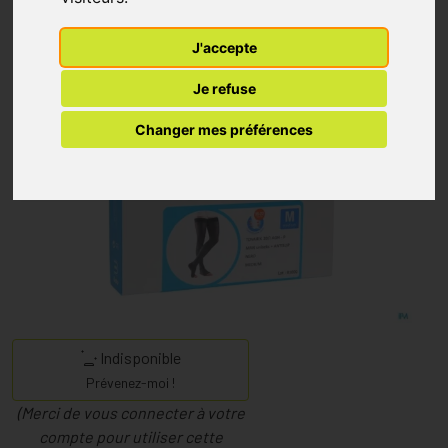
J'accepte
Je refuse
Changer mes préférences
Indisponible
Prévenez-moi !
(Merci de vous connecter à votre
compte pour utiliser cette