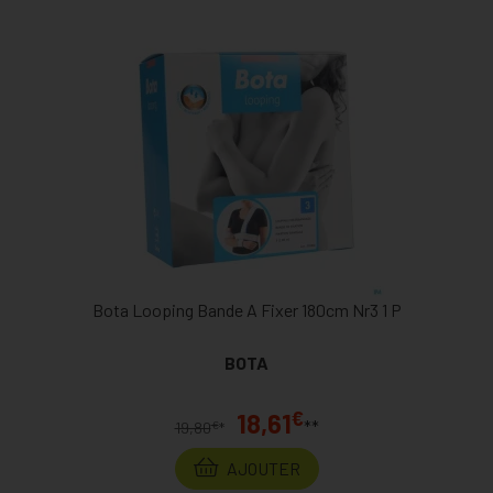
Bota Looping Bande A Fixer 180cm Nr3 1 P
BOTA
€
18,61
**
€
19,80
*
AJOUTER