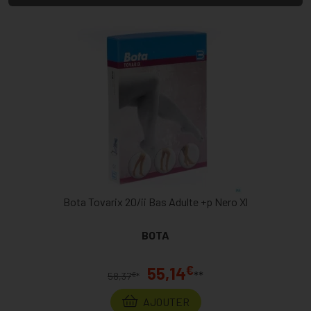
Bota Tovarix 20/ii Bas Adulte +p Nero Xl
BOTA
€
55,14
**
€
58,37
*
AJOUTER