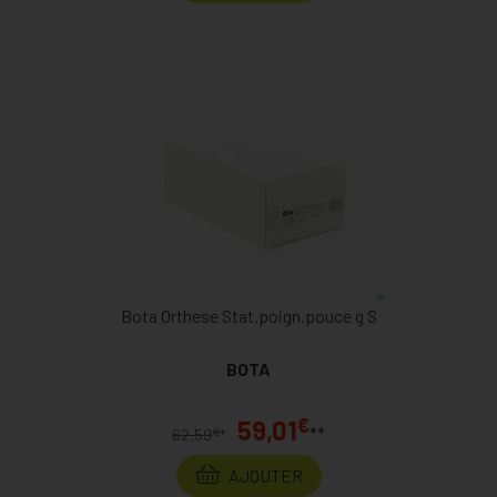
Bota Orthese Stat.poign.pouce g S
BOTA
€
59,01
**
€
62,59
*
AJOUTER