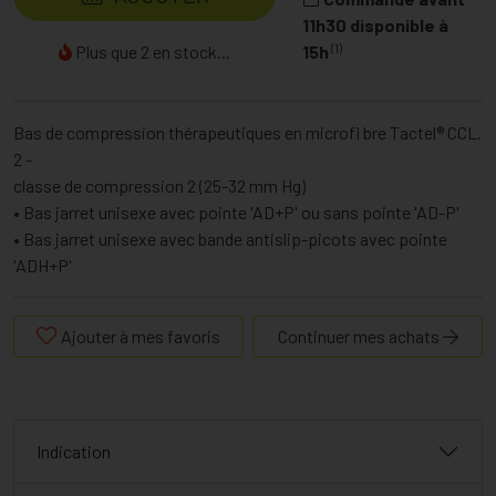
11h30 disponible à
(1)
Plus que 2 en stock...
15h
Bas de compression thérapeutiques en microfi bre Tactel® CCL.
2 -
classe de compression 2 (25-32 mm Hg)
• Bas jarret unisexe avec pointe 'AD+P' ou sans pointe 'AD-P'
• Bas jarret unisexe avec bande antislip-picots avec pointe
'ADH+P'
Ajouter à mes favoris
Continuer mes achats
Indication