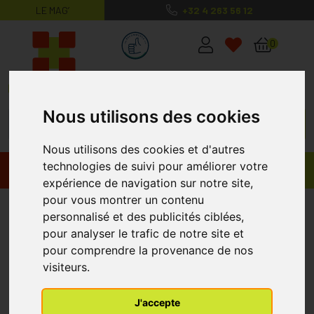
LE MAG’
+32 4 263 56 12
MaPharmacie.be ma santé, mes conse
0
Nous utilisons des cookies
Nous utilisons des cookies et d'autres
technologies de suivi pour améliorer votre
Promos
Produits
expérience de navigation sur notre site,
pour vous montrer un contenu
Bota Tovarix 20/ii Bas Adh+p
personnalisé et des publicités ciblées,
Natur Medium
pour analyser le trafic de notre site et
pour comprendre la provenance de nos
visiteurs.
J'accepte