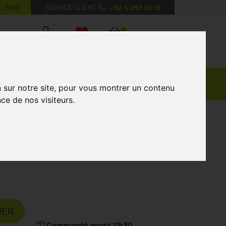
E MAG’
SERVICE CLIENT
+32 4 263 56 12
0
Mon
Mes
Mon
compte
favoris
panier
Ventes
andagisterie
Vétérinaire
Marques
n sur notre site, pour vous montrer un contenu
Privées
ce de nos visiteurs.
IER
Commandé avant 11h30