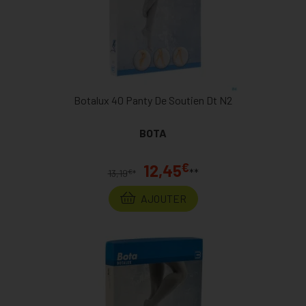
Botalux 40 Panty De Soutien Dt N2
BOTA
€
12,45
**
€
13,19
*
AJOUTER