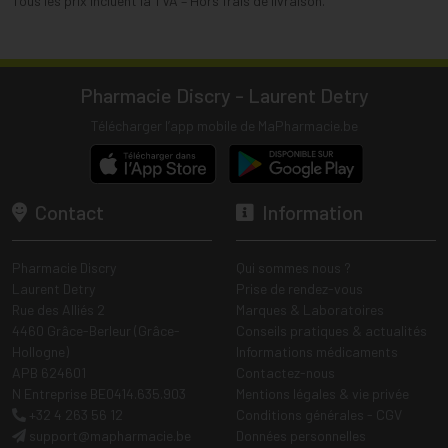
Tous les prix incluent la TVA – Hors frais de livraison.
Pharmacie Discry - Laurent Detry
Télécharger l’app mobile de MaPharmacie.be
Contact
Information
Pharmacie Discry
Qui sommes nous ?
Laurent Detry
Prise de rendez-vous
Rue des Alliés 2
Marques & Laboratoires
4460 Grâce-Berleur (Grâce-
Conseils pratiques & actualités
Hollogne)
Informations médicaments
APB 624601
Contactez-nous
N Entreprise BE0414.635.903
Mentions légales & vie privée
+32 4 263 56 12
Conditions générales - CGV
support
@
mapharmacie.be
Données personnelles