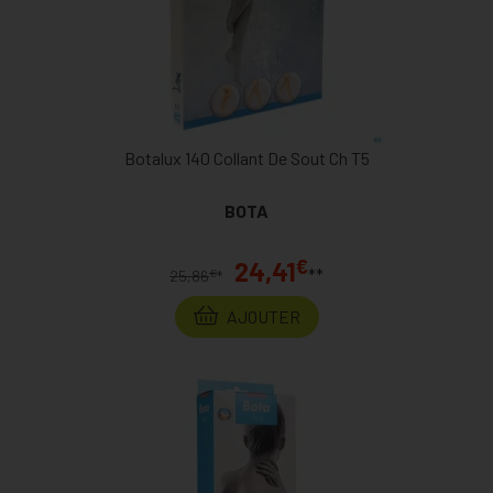
Botalux 140 Collant De Sout Ch T5
BOTA
€
24,41
**
€
25,86
*
AJOUTER