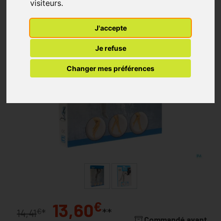
visiteurs.
J'accepte
Je refuse
Changer mes préférences
€
13,60
**
€
14,41
*
Commandé avant