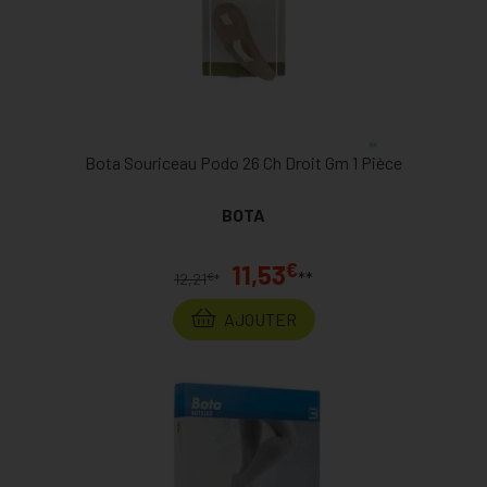
Bota Souriceau Podo 26 Ch Droit Gm 1 Pièce
BOTA
€
11,53
**
€
12,21
*
AJOUTER