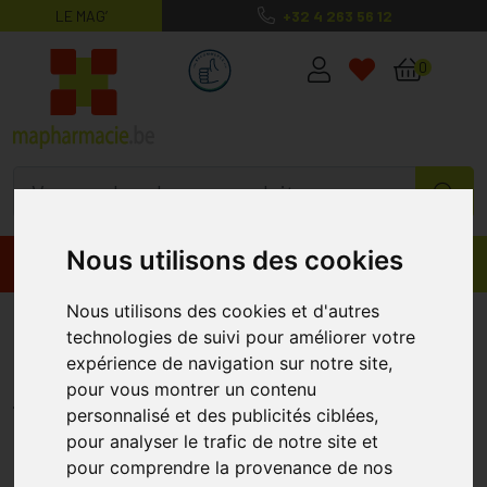
LE MAG’
+32 4 263 56 12
MaPharmacie.be ma santé, mes conse
0
Nous utilisons des cookies
Promos
Produits
Nous utilisons des cookies et d'autres
Botalux 140 Bas De Genou Ch T2
technologies de suivi pour améliorer votre
1 Paire
expérience de navigation sur notre site,
pour vous montrer un contenu
BOTA
personnalisé et des publicités ciblées,
pour analyser le trafic de notre site et
pour comprendre la provenance de nos