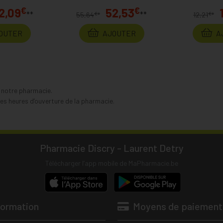
€
€
2,09
52,53
**
**
€
€
55,64
*
12,21
*
OUTER
AJOUTER
A
s notre pharmacie.
s heures d’ouverture de la pharmacie.
Pharmacie Discry - Laurent Detry
Télécharger l’app mobile de MaPharmacie.be
formation
Moyens de paiement