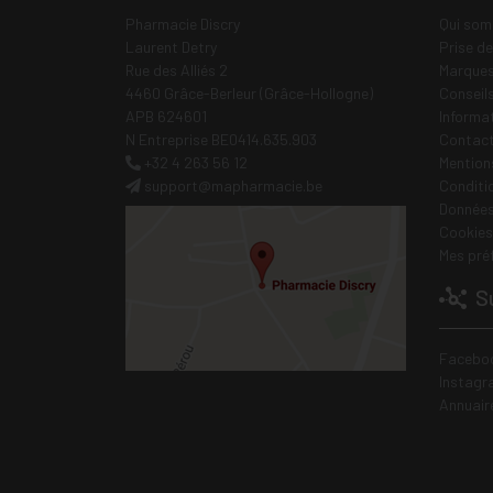
Pharmacie Discry
Qui som
Laurent Detry
Prise d
Rue des Alliés 2
Marques
4460 Grâce-Berleur (Grâce-Hollogne)
Conseil
APB 624601
Informa
N Entreprise BE0414.635.903
Contac
+32 4 263 56 12
Mentions
support
@
mapharmacie.be
Conditi
Données
Cookies
Mes pré
Su
Facebo
Instagr
Annuair