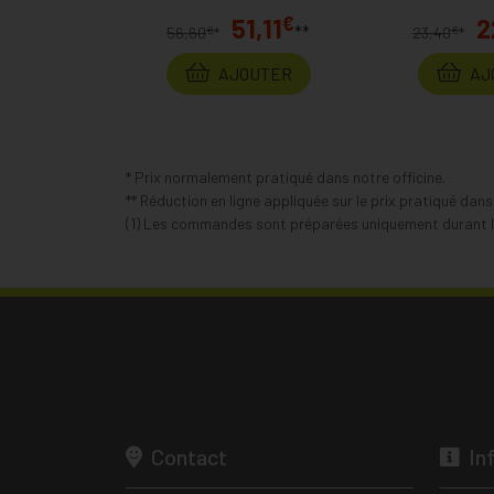
€
51,11
2
**
€
€
56,60
*
23,40
*
AJOUTER
AJ
* Prix normalement pratiqué dans notre officine.
** Réduction en ligne appliquée sur le prix pratiqué dan
(1) Les commandes sont préparées uniquement durant le
Contact
In