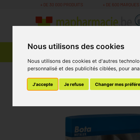
+ DE 30 000 PRODUITS
+ DE 600 MARQUES
Nous utilisons des cookies
Parapharmacie -
Promos
Médicaments
Cosmétiques
Nous utilisons des cookies et d'autres technolo
personnalisé et des publicités ciblées, pour ana
MaPharmacie.be
Soins Bébé et Grossesse
G
J'accepte
Je refuse
Changer mes préfér
Botalux 140 Bas De