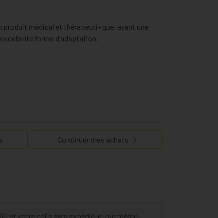
 produit médical et thérapeuti- que, ayant une
excellente forme d’adaptation.
s
Continuer mes achats
 et votre colis sera expédié le jour même.