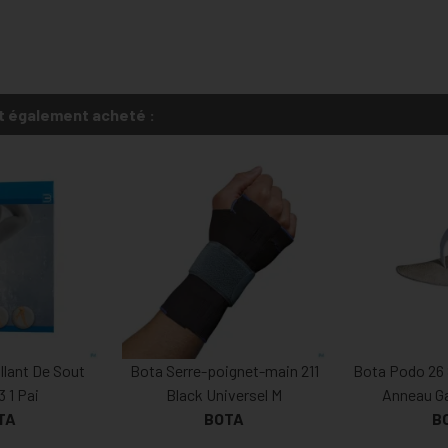
t également acheté :
llant De Sout
Bota Serre-poignet-main 211
Bota Podo 26
 1 Pai
Black Universel M
Anneau G
TA
BOTA
B