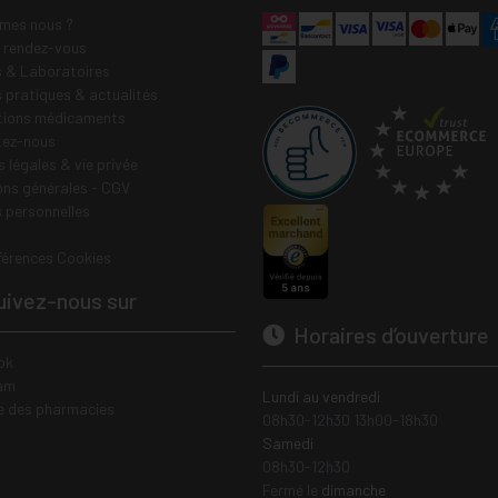
mes nous ?
e rendez-vous
 & Laboratoires
s pratiques & actualités
tions médicaments
tez-nous
 légales & vie privée
ons générales - CGV
 personnelles
férences Cookies
ivez-nous sur
Horaires d’ouverture
ok
am
Lundi au vendredi
e des pharmacies
08h30-12h30 13h00-18h30
Samedi
08h30-12h30
Fermé le
dimanche