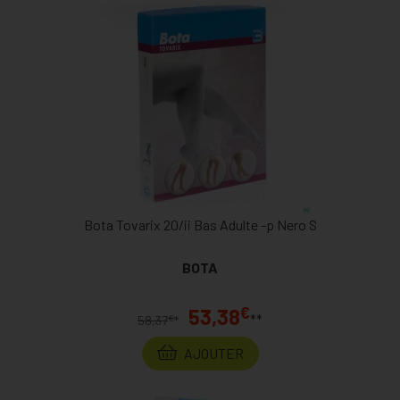
Bota Tovarix 20/ii Bas Adulte -p Nero S
BOTA
€
53,38
**
€
58,37
*
AJOUTER