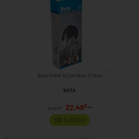
Bota Collier N Epm 8cm 1 Pièce
BOTA
€
22,48
**
€
23,84
*
AJOUTER