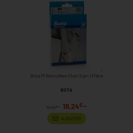
Bota Pl Genouillere Chair Egm 1 Pièce
BOTA
€
18,24
**
€
19,32
*
AJOUTER