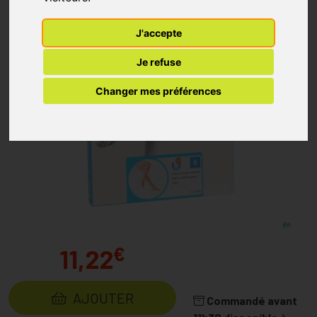
J'accepte
Je refuse
Changer mes préférences
€
11,22
AJOUTER
Commandé avant