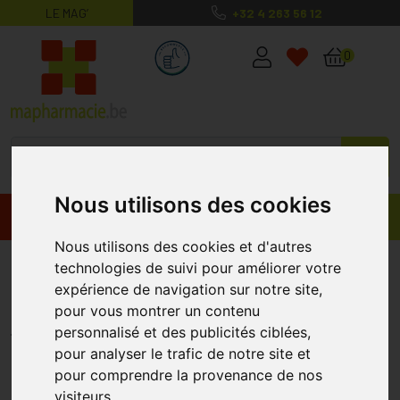
LE MAG’
+32 4 263 56 12
MaPharmacie.be ma santé, mes conse
0
Nous utilisons des cookies
Promos
Produits
Nous utilisons des cookies et d'autres
Botalux 70 Bas Jarret Adulte-p
technologies de suivi pour améliorer votre
expérience de navigation sur notre site,
Chair N6
pour vous montrer un contenu
BOTA
personnalisé et des publicités ciblées,
pour analyser le trafic de notre site et
pour comprendre la provenance de nos
visiteurs.