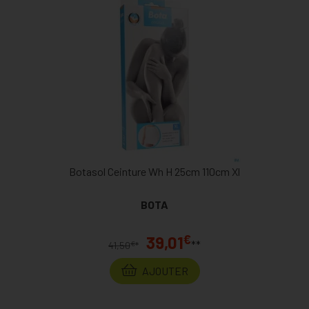
Botasol Ceinture Wh H 25cm 110cm Xl
BOTA
€
39,01
**
€
41,50
*
AJOUTER