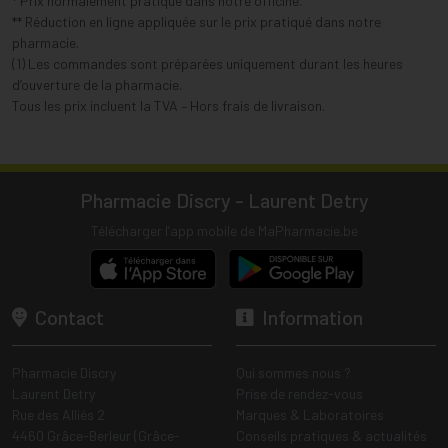
* Prix normalement pratiqué dans notre officine.
** Réduction en ligne appliquée sur le prix pratiqué dans notre
pharmacie.
(1) Les commandes sont préparées uniquement durant les heures
d’ouverture de la pharmacie.
Tous les prix incluent la TVA – Hors frais de livraison.
Pharmacie Discry - Laurent Detry
Télécharger l’app mobile de MaPharmacie.be
Contact
Information
Pharmacie Discry
Qui sommes nous ?
Laurent Detry
Prise de rendez-vous
Rue des Alliés 2
Marques & Laboratoires
4460 Grâce-Berleur (Grâce-
Conseils pratiques & actualités