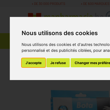
+ DE 30 000 PRODUITS
+ DE 600 MARQUES
Nous utilisons des cookies
Parapharmacie -
Promos
Médicaments
Cosmétiques
Nous utilisons des cookies et d'autres technolo
personnalisé et des publicités ciblées, pour ana
MaPharmacie.be
Bandagisterie
Bas de Cont
J'accepte
Je refuse
Changer mes préfér
Botalux 70 Panty D