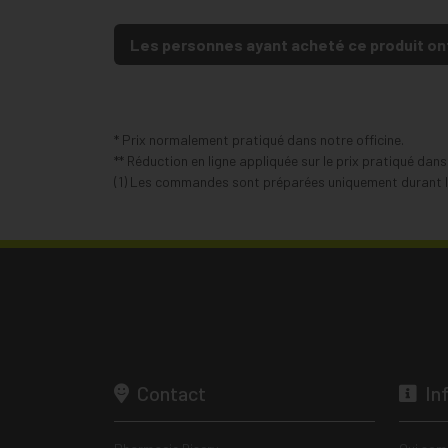
Les personnes ayant acheté ce produit on
* Prix normalement pratiqué dans notre officine.
** Réduction en ligne appliquée sur le prix pratiqué dan
(1) Les commandes sont préparées uniquement durant le
Contact
In