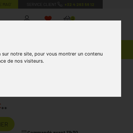
E MAG’
SERVICE CLIENT
+32 4 263 56 12
0
Mon
Mes
Mon
compte
favoris
panier
Ventes
andagisterie
Vétérinaire
Marques
Privées
n sur notre site, pour vous montrer un contenu
ce de nos visiteurs.
3
€
**
IER
Commandé avant 11h30