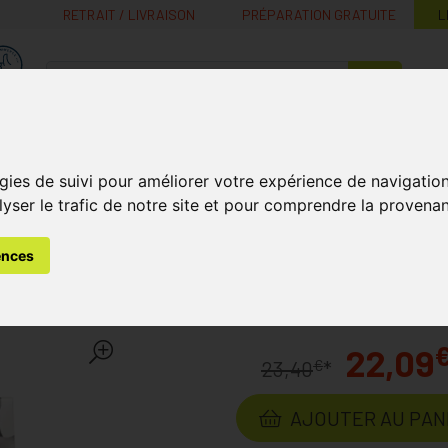
RETRAIT / LIVRAISON
PRÉPARATION GRATUITE
L
MaPharmacie.be ma santé, mes conseils, mes prix
Nutrition -
Soins Bébé et
Médecines
Minceur
B
Vitamines
Grossesse
naturelles
gies de suivi pour améliorer votre expérience de navigatio
lyser le trafic de notre site et pour comprendre la provenan
ention
Botalux 70 Panty De Soutien Glace Opaque N3
ences
e Soutien Glace Opaque N
22,09
€
23,40
*
AJOUTER AU PAN