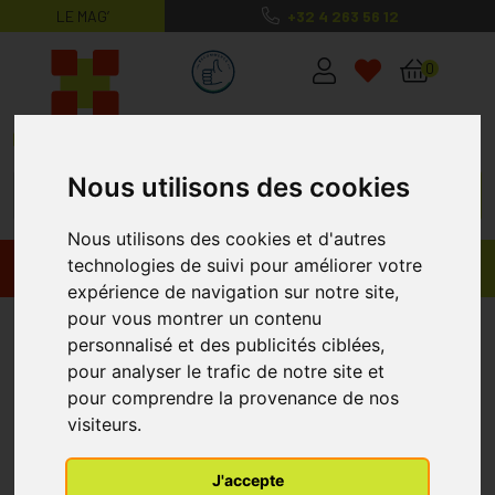
LE MAG’
+32 4 263 56 12
MaPharmacie.be ma santé, mes conse
0
Nous utilisons des cookies
Nous utilisons des cookies et d'autres
technologies de suivi pour améliorer votre
Promos
Produits
expérience de navigation sur notre site,
pour vous montrer un contenu
Botalux 70 Panty De Soutien
personnalisé et des publicités ciblées,
Nero Opaque N2
pour analyser le trafic de notre site et
pour comprendre la provenance de nos
visiteurs.
J'accepte