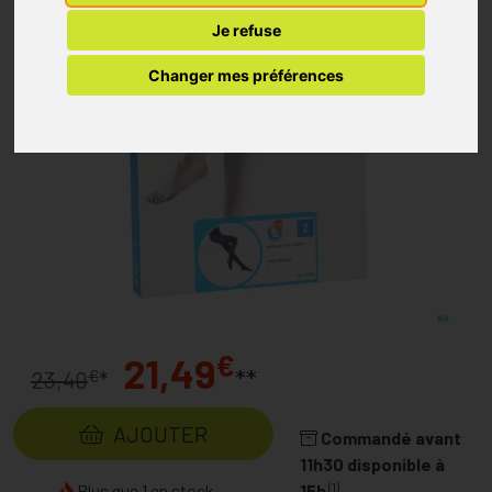
Je refuse
Changer mes préférences
€
21,49
**
€
23,40
*
AJOUTER
Commandé avant
11h30 disponible à
(1)
Plus que 1 en stock...
15h