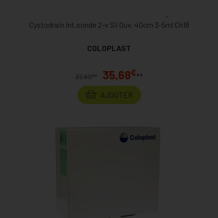
Cystodrain Int.sonde 2-v Sil Ouv. 40cm 3-5ml Ch18
COLOPLAST
€
35,68
**
€
37,89
*
AJOUTER