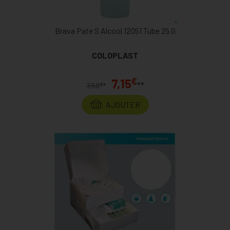
Brava Pate S Alcool 12051 Tube 25 G
COLOPLAST
€
7,15
**
€
7,59
*
AJOUTER