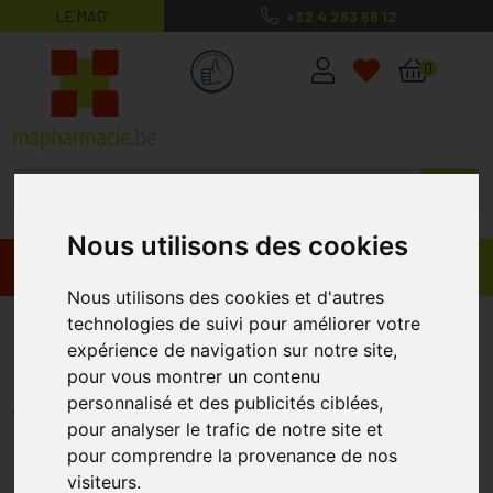
LE MAG’
+32 4 263 56 12
MaPharmacie.be ma santé, mes conse
0
Nous utilisons des cookies
Promos
Produits
Nous utilisons des cookies et d'autres
technologies de suivi pour améliorer votre
Brava Elastic Tape Rectangle 20
expérience de navigation sur notre site,
12074
pour vous montrer un contenu
COLOPLAST
personnalisé et des publicités ciblées,
pour analyser le trafic de notre site et
pour comprendre la provenance de nos
visiteurs.