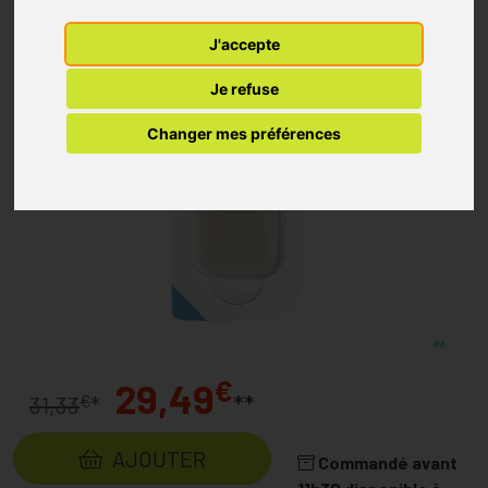
J'accepte
Je refuse
Changer mes préférences
€
29,49
**
€
31,33
*
AJOUTER
Commandé avant