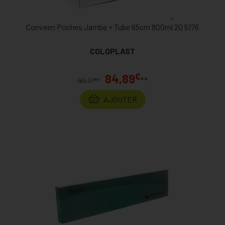
Conveen Poches Jambe + Tube 65cm 800ml 20 5176
COLOPLAST
€
84,89
**
€
90,17
*
AJOUTER