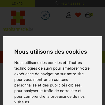
LE MAG’
+32 4 263 56 12
MaPharmacie.be ma santé, mes conse
0
Nous utilisons des cookies
Promos
Produits
Nous utilisons des cookies et d'autres
technologies de suivi pour améliorer votre
Burn Blott Sachets 3,5ml
COVARMED
expérience de navigation sur notre site,
pour vous montrer un contenu
personnalisé et des publicités ciblées,
pour analyser le trafic de notre site et
pour comprendre la provenance de nos
visiteurs.