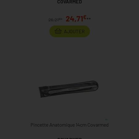
COVARMED
€
24,71
**
€
26,21
*
AJOUTER
Pincette Anatomique 14cm Covarmed