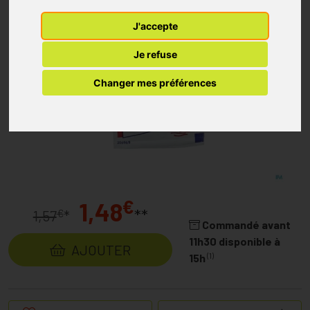
J'accepte
Je refuse
Changer mes préférences
€
1,48
**
€
1,57
*
Commandé avant
11h30 disponible à
AJOUTER
(1)
15h