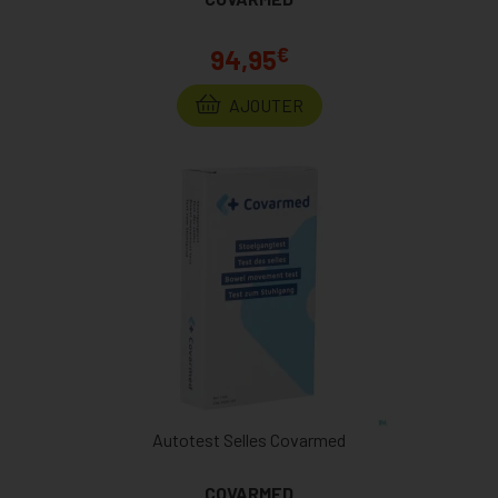
€
94,95
AJOUTER
Autotest Selles Covarmed
COVARMED