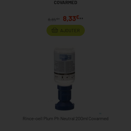
COVARMED
€
8,33
**
€
8,85
*
AJOUTER
Rince-oeil Plum Ph Neutral 200ml Covarmed