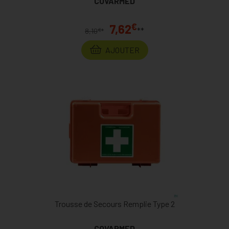
COVARMED
€
7,62
**
€
8,10
*
AJOUTER
Trousse de Secours Remplie Type 2
COVARMED