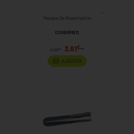
Masque De Reanimation
COVARMED
€
3,61
**
€
3,83
*
AJOUTER