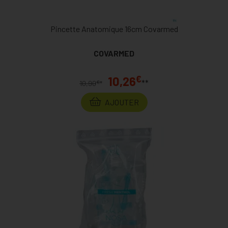
Pincette Anatomique 16cm Covarmed
COVARMED
€
10,26
**
€
10,90
*
AJOUTER