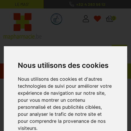
LE MAG’
+32 4 263 56 12
MaPharmacie.be ma santé, mes conse
0
Nous utilisons des cookies
Promos
Produits
Nous utilisons des cookies et d'autres
technologies de suivi pour améliorer votre
Burnshield Doigt 2,5x50cm
expérience de navigation sur notre site,
Covarmed
pour vous montrer un contenu
COVARMED
personnalisé et des publicités ciblées,
pour analyser le trafic de notre site et
pour comprendre la provenance de nos
visiteurs.