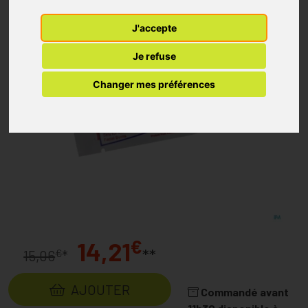
J'accepte
Je refuse
Changer mes préférences
€
14,21
**
€
15,06
*
AJOUTER
Commandé avant