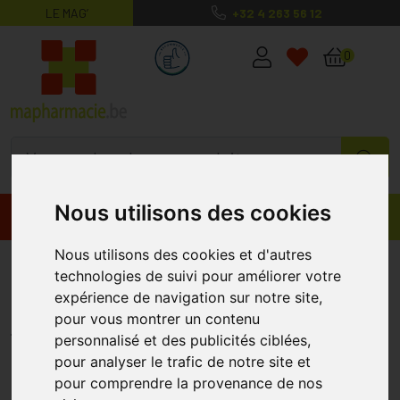
LE MAG’
+32 4 263 56 12
MaPharmacie.be ma santé, mes conse
0
Nous utilisons des cookies
Promos
Produits
Nous utilisons des cookies et d'autres
C-1000 Plus Bioflavon.
technologies de suivi pour améliorer votre
Comprimés 250 Deba
expérience de navigation sur notre site,
pour vous montrer un contenu
DEBA PHARMA
personnalisé et des publicités ciblées,
pour analyser le trafic de notre site et
pour comprendre la provenance de nos