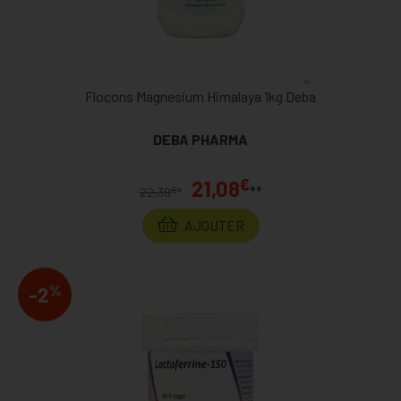
Flocons Magnesium Himalaya 1kg Deba
DEBA PHARMA
€
21,08
**
€
22,39
*
AJOUTER
%
-2