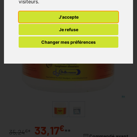
visiteurs.
J'accepte
Je refuse
Changer mes préférences
€
33,17
**
€
35,24
*
Commandé avant