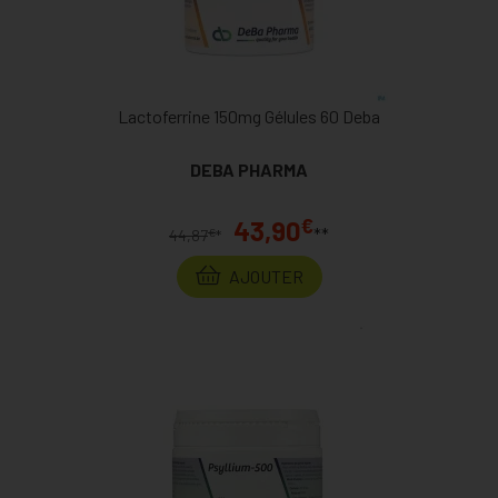
Lactoferrine 150mg Gélules 60 Deba
DEBA PHARMA
€
43,90
**
€
44,87
*
AJOUTER