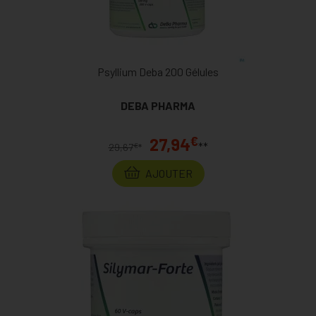
Psyllium Deba 200 Gélules
DEBA PHARMA
€
27,94
**
€
29,67
*
AJOUTER