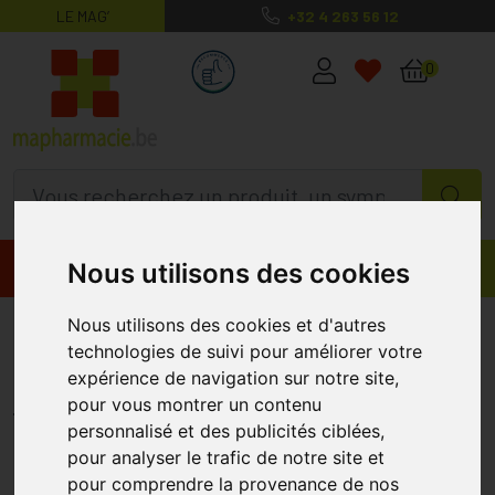
LE MAG’
+32 4 263 56 12
MaPharmacie.be ma santé, mes conse
0
Nous utilisons des cookies
Promos
Produits
C-1000 Slow Release Plus
Nous utilisons des cookies et d'autres
technologies de suivi pour améliorer votre
Bioflavon. Comprimés 250 Deba
expérience de navigation sur notre site,
DEBA PHARMA
pour vous montrer un contenu
personnalisé et des publicités ciblées,
pour analyser le trafic de notre site et
pour comprendre la provenance de nos