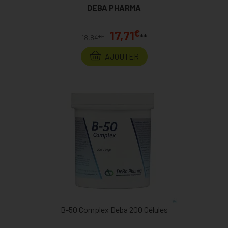
DEBA PHARMA
€
17,71
**
€
18,84
*
AJOUTER
B-50 Complex Deba 200 Gélules