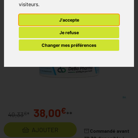
visiteurs.
J'accepte
Je refuse
Changer mes préférences
€
38,00
**
€
40,33
*
AJOUTER
Commandé avant