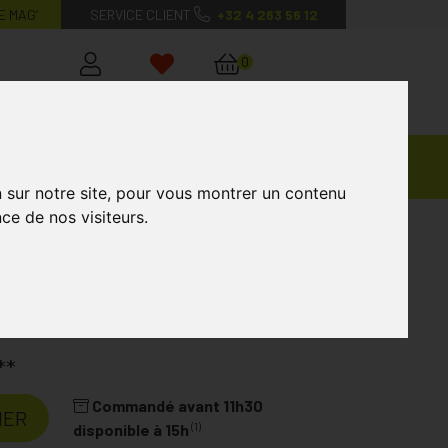
E MAG’
SERVICE CLIENT
+32 4 263 56 12
0
Mon
Mes
Mon
compte
favoris
panier
Ventes
andagisterie
Vétérinaire
Marques
Privées
n sur notre site, pour vous montrer un contenu
ce de nos visiteurs.
lus Be Life Gélules 50
**
Commandé avant 11h30
IER
(1)
disponible à 15h