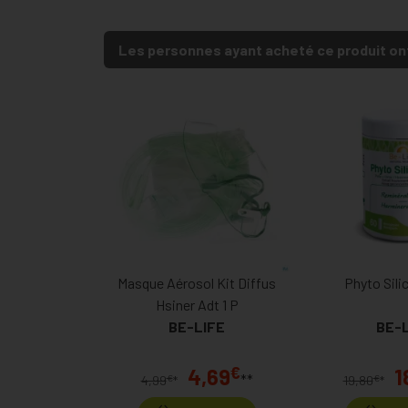
Les personnes ayant acheté ce produit on
Masque Aérosol Kit Diffus
Phyto Sili
Hsiner Adt 1 P
BE-LIFE
BE-
€
4,69
1
**
€
€
4,99
*
19,80
*