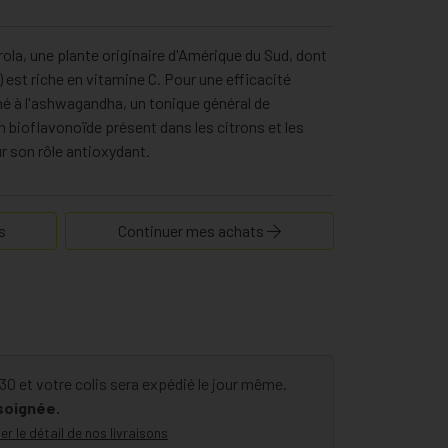
rola, une plante originaire d'Amérique du Sud, dont
) est riche en vitamine C. Pour une efficacité
né à l'ashwagandha, un tonique général de
un bioflavonoïde présent dans les citrons et les
 son rôle antioxydant.
s
Continuer mes achats
 et votre colis sera expédié le jour même.
 soignée.
er le détail de nos livraisons