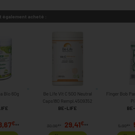
t également acheté :
ca Bio 60g
Be Life Vit C 500 Neutral
Finger Bob Pa
Caps180 Rempl.4509352
P
LIFE
BE-LIFE
BE-
€
€
8,67
29,41
**
**
€
€
30,96
*
5,99
*