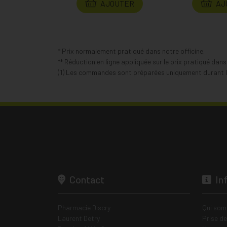
AJOUTER
AJ
* Prix normalement pratiqué dans notre officine.
** Réduction en ligne appliquée sur le prix pratiqué dan
(1) Les commandes sont préparées uniquement durant le
Contact
In
Pharmacie Discry
Qui som
Laurent Detry
Prise d