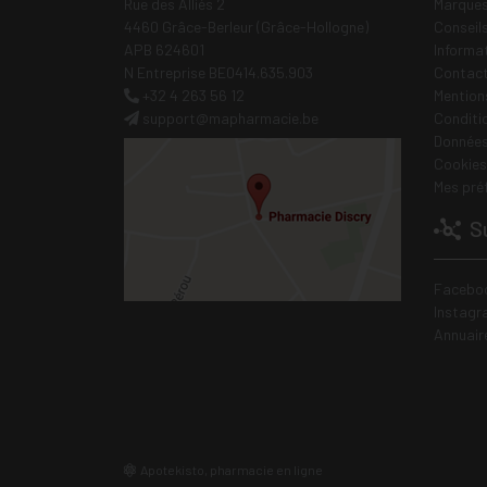
Rue des Alliés 2
Marques
4460 Grâce-Berleur (Grâce-Hollogne)
Conseil
APB 624601
Informa
N Entreprise BE0414.635.903
Contac
+32 4 263 56 12
Mentions
support
@
mapharmacie.be
Conditi
Données
Cookies
Mes pré
Su
Facebo
Instagr
Annuair
Apotekisto, pharmacie en ligne