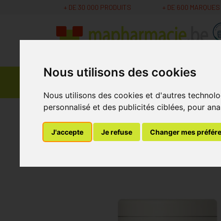
+ DE 30 000 PRODUITS
+ DE 600 MARQUES
Nous utilisons des cookies
Parapharmacie -
Promos
Médicaments
Cosmétiques
Nous utilisons des cookies et d'autres technolo
personnalisé et des publicités ciblées, pour ana
MaPharmacie.be
Nutrition - Vitamines
Vita
J'accepte
Je refuse
Changer mes préfér
C-acerola Plus Be L