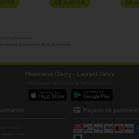
OUTER
AJOUTER
A
s notre pharmacie.
s heures d’ouverture de la pharmacie.
Pharmacie Discry - Laurent Detry
Télécharger l’app mobile de MaPharmacie.be
formation
Moyens de paiement
mes nous ?
e rendez-vous