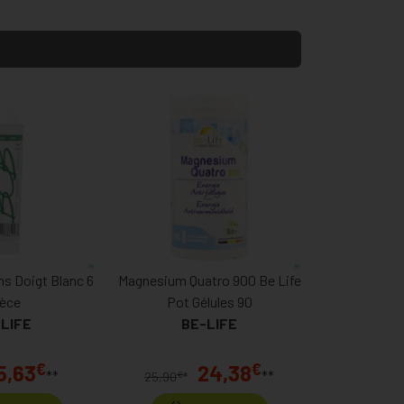
ns Doigt Blanc 6
Magnesium Quatro 900 Be Life
ièce
Pot Gélules 90
LIFE
BE-LIFE
€
€
5,63
24,38
**
**
€
25,90
*