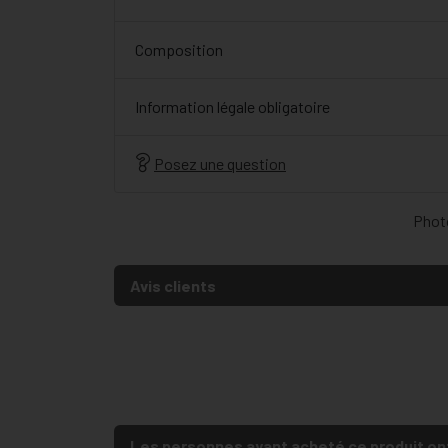
Composition
Information légale obligatoire
Posez une question
Photo
Avis clients
Les personnes ayant acheté ce produit on