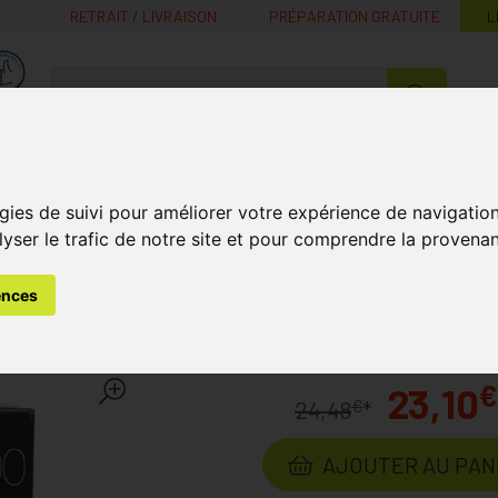
RETRAIT / LIVRAISON
PRÉPARATION GRATUITE
L
MaPharmacie.be ma santé, mes conseils, mes prix
Nutrition -
Soins Bébé et
Médecines
Minceur
B
Vitamines
Grossesse
naturelles
gies de suivi pour améliorer votre expérience de navigatio
lyser le trafic de notre site et pour comprendre la provenan
mines et Compléments Nutritionnels
Vitamine C
C-ixx 500 
ences
és 90
Laboratoire
IXX PHARMA
€
23,10
€
24,48
*
AJOUTER AU PAN