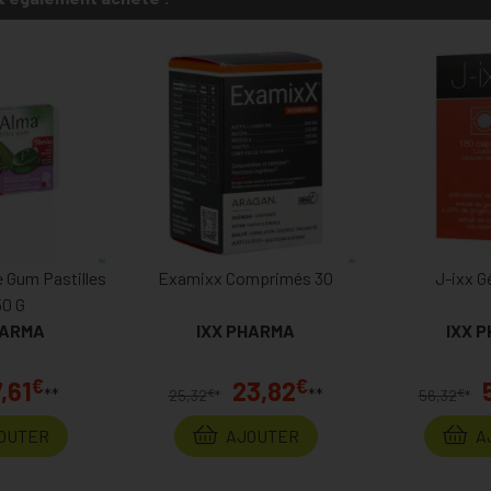
 Gum Pastilles
Examixx Comprimés 30
J-ixx G
50 G
HARMA
IXX PHARMA
IXX 
€
€
,61
23,82
**
**
€
€
25,32
*
56,32
*
OUTER
AJOUTER
A