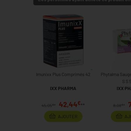
Imunixx Plus Comprimés 42
Phytalma Sauge
S S 
IXX PHARMA
IXX P
€
42,44
7
**
€
€
45,05
*
8,08
*
AJOUTER
AJ