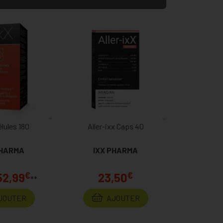
élules 180
Aller-ixx Caps 40
PHARMA
IXX PHARMA
€
€
52,99
23,50
**
JOUTER
AJOUTER