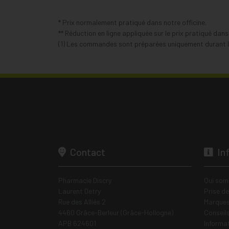
* Prix normalement pratiqué dans notre officine.
** Réduction en ligne appliquée sur le prix pratiqué dan
(1) Les commandes sont préparées uniquement durant le
Contact
In
Pharmacie Discry
Qui som
Laurent Detry
Prise d
Rue des Alliés 2
Marques
4460 Grâce-Berleur (Grâce-Hollogne)
Conseil
APB 624601
Informa