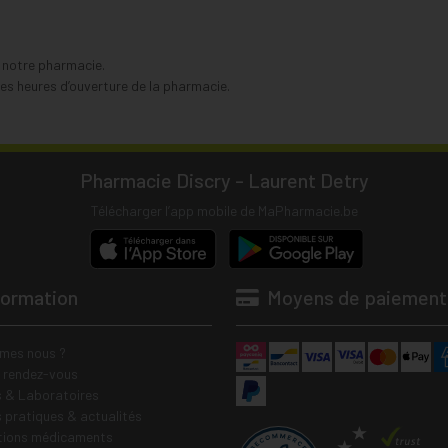
s notre pharmacie.
s heures d’ouverture de la pharmacie.
Pharmacie Discry - Laurent Detry
Télécharger l’app mobile de MaPharmacie.be
formation
Moyens de paiement
mes nous ?
e rendez-vous
 & Laboratoires
s pratiques & actualités
tions médicaments