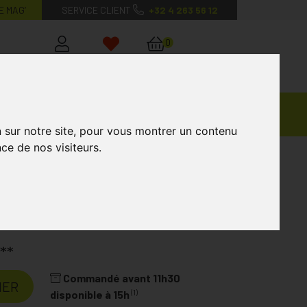
E MAG’
SERVICE CLIENT
+32 4 263 56 12
0
Mon
Mes
Mon
compte
favoris
panier
Ventes
andagisterie
Vétérinaire
Marques
Privées
n sur notre site, pour vous montrer un contenu
ce de nos visiteurs.
Comprimés 90
**
Commandé avant 11h30
IER
(1)
disponible à 15h