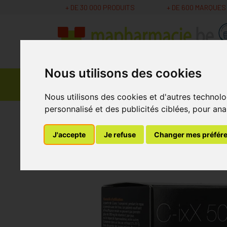
+ DE 30 000 PRODUITS
+ DE 600 MARQUES
Nous utilisons des cookies
Parapharmacie -
Promos
Médicaments
Cosmétiques
Nous utilisons des cookies et d'autres technolo
personnalisé et des publicités ciblées, pour ana
MaPharmacie.be
Nutrition - Vitamines
Vita
J'accepte
Je refuse
Changer mes préfér
C-ixx 500 Comprim