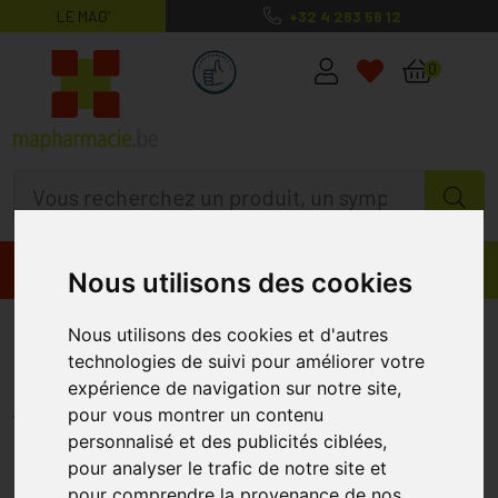
LE MAG’
+32 4 263 56 12
MaPharmacie.be ma santé, mes conse
0
Promos
Produits
Nous utilisons des cookies
C-med Long Action Pq 90
Nous utilisons des cookies et d'autres
technologies de suivi pour améliorer votre
Comprimés
expérience de navigation sur notre site,
NUTRIMED
pour vous montrer un contenu
personnalisé et des publicités ciblées,
pour analyser le trafic de notre site et
pour comprendre la provenance de nos