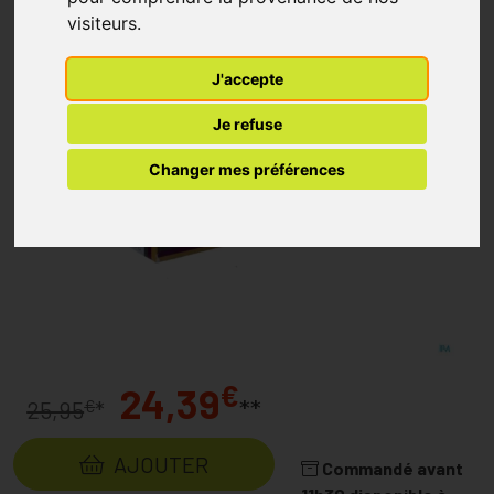
visiteurs.
J'accepte
Je refuse
Changer mes préférences
€
24,39
**
€
25,95
*
AJOUTER
Commandé avant