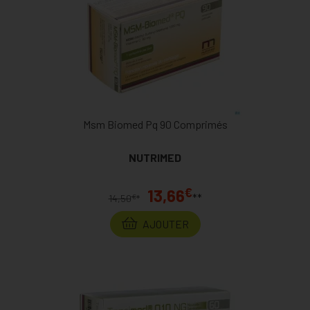
Msm Biomed Pq 90 Comprimés
NUTRIMED
€
13,66
**
€
14,50
*
AJOUTER