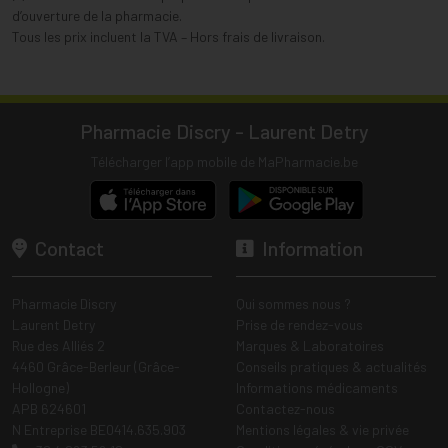
d’ouverture de la pharmacie.
Tous les prix incluent la TVA – Hors frais de livraison.
Pharmacie Discry - Laurent Detry
Télécharger l’app mobile de MaPharmacie.be
Contact
Information
Pharmacie Discry
Qui sommes nous ?
Laurent Detry
Prise de rendez-vous
Rue des Alliés 2
Marques & Laboratoires
4460 Grâce-Berleur (Grâce-
Conseils pratiques & actualités
Hollogne)
Informations médicaments
APB 624601
Contactez-nous
N Entreprise BE0414.635.903
Mentions légales & vie privée