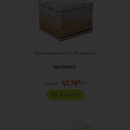
Glucamed Combi Pq 90 Sachets
NUTRIMED
€
47,79
**
€
50,73
*
AJOUTER