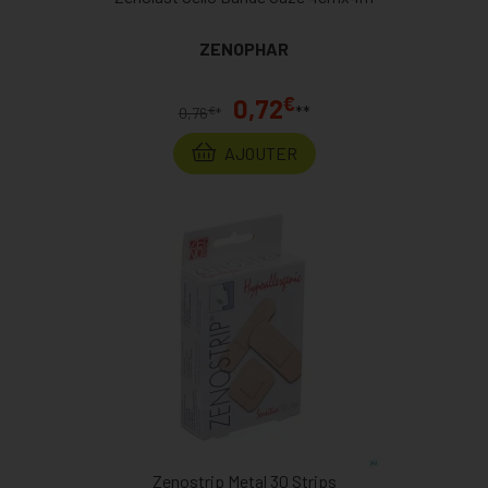
ZENOPHAR
€
0,72
**
€
0,76
*
AJOUTER
Zenostrip Metal 30 Strips