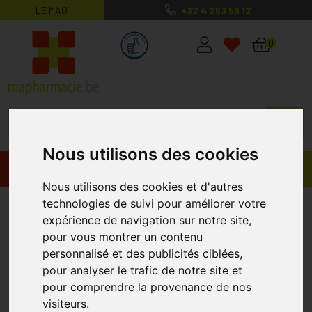
LE MAG’
+32 4 263 56 12
MaPharmacie.be ma santé, mes conse
0
Nous utilisons des cookies
Promos
Produits
Nous utilisons des cookies et d'autres
technologies de suivi pour améliorer votre
Cambric 408 10cmx5m
ZENOPHAR
expérience de navigation sur notre site,
pour vous montrer un contenu
personnalisé et des publicités ciblées,
%
-44
pour analyser le trafic de notre site et
pour comprendre la provenance de nos
visiteurs.