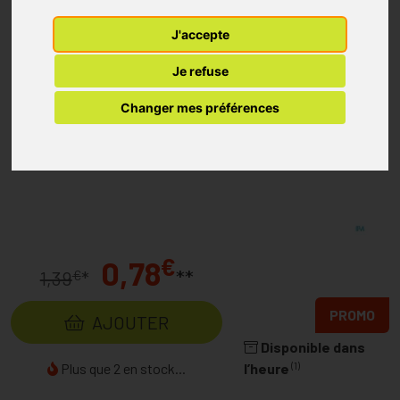
J'accepte
Je refuse
Changer mes préférences
€
0,78
**
€
1,39
*
PROMO
AJOUTER
Disponible dans
(1)
Plus que 2 en stock...
l’heure