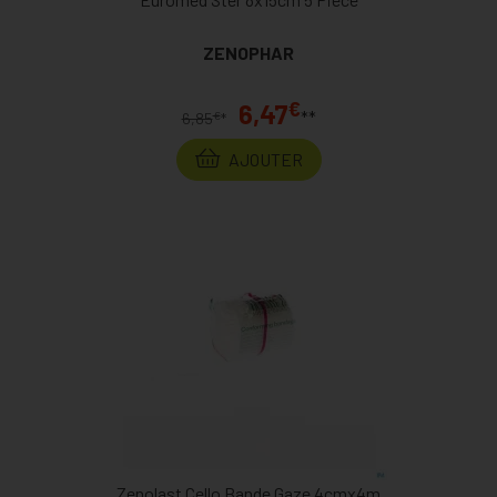
ZENOPHAR
€
6,47
**
€
6,85
*
AJOUTER
Zenolast Cello Bande Gaze 4cmx4m