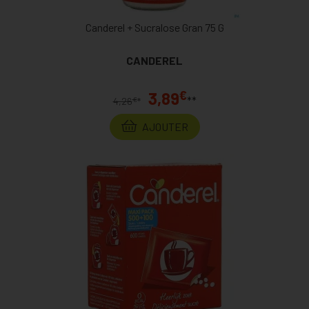
Canderel + Sucralose Gran 75 G
CANDEREL
€
3,89
**
€
4,26
*
AJOUTER