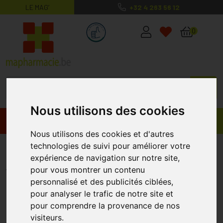
LE MAG’
+32 4 263 56 12
MaPharmacie.be ma santé, mes conse
0
Nous utilisons des cookies
Promos
Produits
Nous utilisons des cookies et d'autres
technologies de suivi pour améliorer votre
Canderel + Sucralose Gran 75 G
expérience de navigation sur notre site,
CANDEREL
pour vous montrer un contenu
personnalisé et des publicités ciblées,
pour analyser le trafic de notre site et
pour comprendre la provenance de nos
visiteurs.