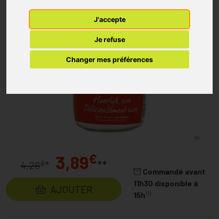
J'accepte
Je refuse
Changer mes préférences
€
3,89
**
€
4,26
*
Commandé avant
11h30 disponible à
AJOUTER
(1)
15h