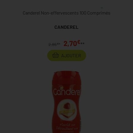
Canderel Non-effervescents 100 Comprimés
CANDEREL
€
2,70
**
€
2,86
*
AJOUTER