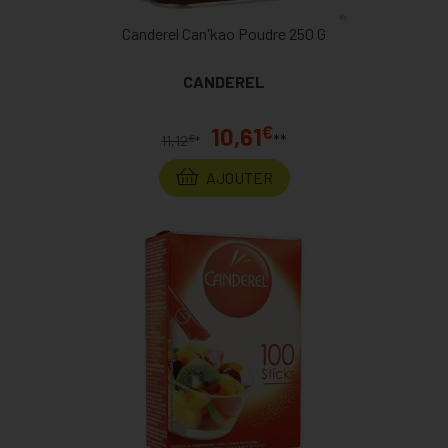
Canderel Can'kao Poudre 250 G
CANDEREL
€
10,61
**
€
11,12
*
AJOUTER