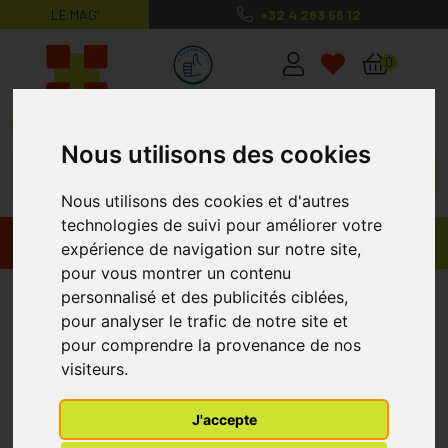
LE MAG’
+32 4 263 56 12
MaPharmacie.be ma santé, mes conse
0
Nous utilisons des cookies
Nous utilisons des cookies et d'autres
technologies de suivi pour améliorer votre
Promos
Produits
expérience de navigation sur notre site,
pour vous montrer un contenu
Canne siege 3 pieds
personnalisé et des publicités ciblées,
pour analyser le trafic de notre site et
pour comprendre la provenance de nos
visiteurs.
J'accepte