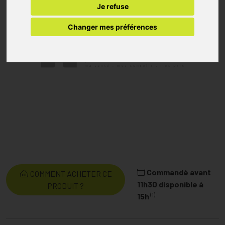
Je refuse
Changer mes préférences
Commandé avant
COMMENT ACHETER CE
11h30 disponible à
PRODUIT ?
(1)
15h