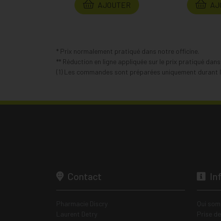
AJOUTER
AJ
* Prix normalement pratiqué dans notre officine.
** Réduction en ligne appliquée sur le prix pratiqué dan
(1) Les commandes sont préparées uniquement durant le
Contact
In
Pharmacie Discry
Qui som
Laurent Detry
Prise d