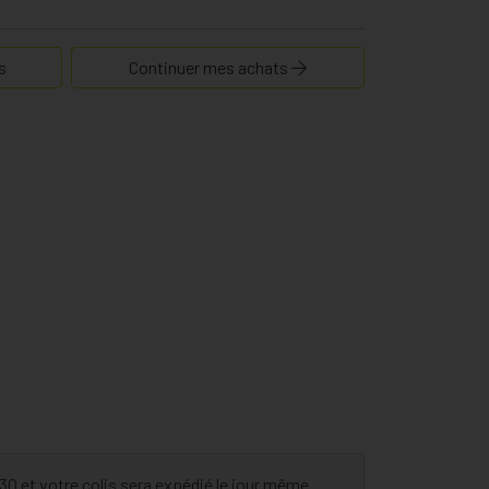
s
Continuer mes achats
 et votre colis sera expédié le jour même.