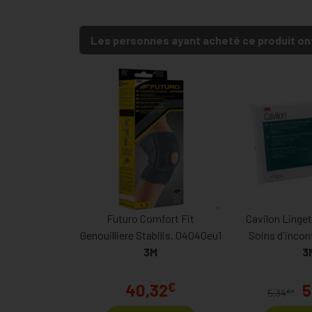
Les personnes ayant acheté ce produit on
Futuro Comfort Fit
Cavilon Linge
Genouilliere Stabilis. 04040eu1
Soins d'incon
3M
3
€
40,32
5
€
5,34
*