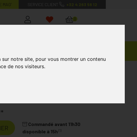
E MAG’
SERVICE CLIENT
+32 4 263 56 12
0
Mon
Mes
Mon
compte
favoris
panier
Ventes
andagisterie
Vétérinaire
Marques
Privées
n sur notre site, pour vous montrer un contenu
ce de nos visiteurs.
ction Cutanee 3391g 2
2
Laboratoire
3M
**
Commandé avant 11h30
IER
(1)
disponible à 15h