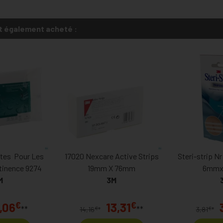
t également acheté :
ttes Pour Les
17020 Nexcare Active Strips
Steri-strip Nr
tinence 9274
19mm X 76mm
6mmx
M
3M
€
€
,06
13,31
**
**
€
€
14,16
*
3,81
*