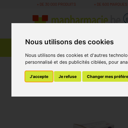
+ DE 30 000 PRODUITS
+ DE 600 MARQUES
Nous utilisons des cookies
Parapharmacie -
Promos
Médicaments
Cosmétiques
Nous utilisons des cookies et d'autres technolo
personnalisé et des publicités ciblées, pour ana
MaPharmacie.be
Bandagisterie
Hospitalisat
J'accepte
Je refuse
Changer mes préfér
Cavilon Crème De P