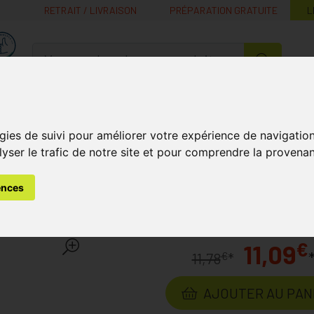
RETRAIT / LIVRAISON
PRÉPARATION GRATUITE
L
MaPharmacie.be ma santé, mes conseils, mes prix
Nutrition -
Soins Bébé et
Médecines
Minceur
B
Vitamines
Grossesse
naturelles
gies de suivi pour améliorer votre expérience de navigatio
lyser le trafic de notre site et pour comprendre la provenan
ion à Domicile
Gestion du Diabète
Cavilon Crème De Prote
ences
rotection Cutanee 3391g 
€
11,09
€
11,78
*
AJOUTER AU PAN