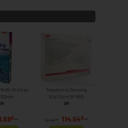
 1546s 10 Strips
Tegaderm Iv Dressing
102mm
8,5x11,5cm 50 1655
3M
3M
€
€
3,59
114,54
**
**
€
121,63
*