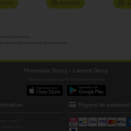
OUTER
AJOUTER
A
s notre pharmacie.
s heures d’ouverture de la pharmacie.
Pharmacie Discry - Laurent Detry
Télécharger l’app mobile de MaPharmacie.be
formation
Moyens de paiement
mes nous ?
e rendez-vous