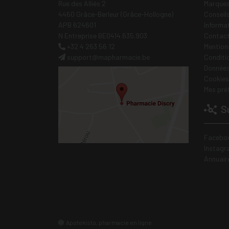
Rue des Alliés 2
Marques
4460 Grâce-Berleur (Grâce-Hollogne)
Conseil
APB 624601
Informa
N Entreprise BE0414.635.903
Contac
+32 4 263 56 12
Mentions
support
@
mapharmacie.be
Conditi
Données
Cookies
Mes pré
Su
Facebo
Instagr
Annuair
Apotekisto, pharmacie en ligne