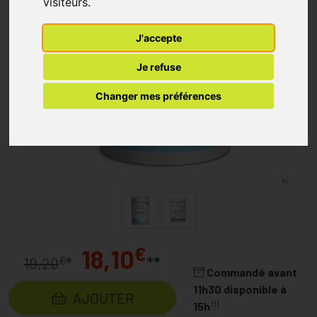
visiteurs.
J'accepte
Je refuse
Changer mes préférences
€
18,10
**
€
19,20
*
Commandé avant
11h30 disponible à
AJOUTER
(1)
15h