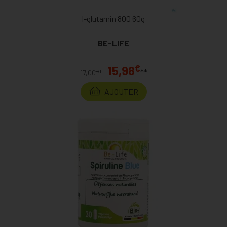
l-glutamin 800 60g
BE-LIFE
€
15,98
**
€
17,00
*
AJOUTER