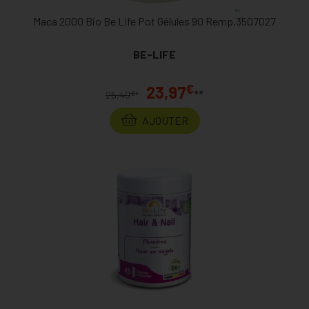
Maca 2000 Bio Be Life Pot Gélules 90 Remp.3507027
BE-LIFE
€
23,97
**
€
25,40
*
AJOUTER