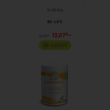
Zn B6 60g
BE-LIFE
€
13,07
**
€
13,90
*
AJOUTER