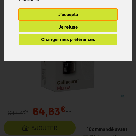
J'accepte
Je refuse
Changer mes préférences
€
64,63
**
€
68,63
*
AJOUTER
Commandé avant