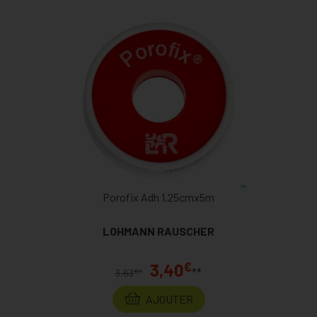
Porofix Adh 1,25cmx5m
LOHMANN RAUSCHER
€
3,40
**
€
3,63
*
AJOUTER