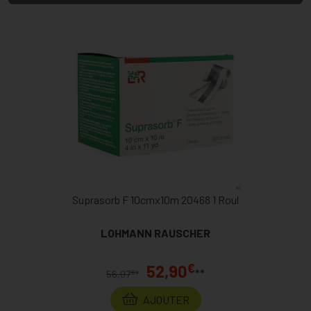
Suprasorb F 10cmx10m 20468 1 Roul
LOHMANN RAUSCHER
€
52,90
**
€
56,07
*
AJOUTER