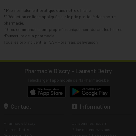
* Prix normalement pratiqué dans notre officine.
** Réduction en ligne appliquée sur le prix pratiqué dans notre
pharmacie.
(1) Les commandes sont préparées uniquement durant les heures
d’ouverture de la pharmacie.
Tous les prix incluent la TVA – Hors frais de livraison.
Pharmacie Discry - Laurent Detry
Télécharger l’app mobile de MaPharmacie.be
Contact
Information
Pharmacie Discry
Qui sommes nous ?
Laurent Detry
Prise de rendez-vous
Rue des Alliés 2
Marques & Laboratoires