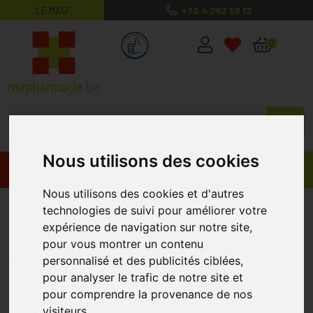
LE MAG’
+32 4 263 56 12
MaPharmacie.be ma santé, mes conse
0
Nous utilisons des cookies
Promos
Produits
Nous utilisons des cookies et d'autres
Cellacare Manus Comfort T 3
technologies de suivi pour améliorer votre
expérience de navigation sur notre site,
Droit (16,5-19)
pour vous montrer un contenu
LOHMANN RAUSCHER
personnalisé et des publicités ciblées,
pour analyser le trafic de notre site et
pour comprendre la provenance de nos
visiteurs.