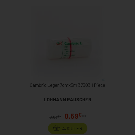
Cambric Leger 7cmx5m 37303 1 Pièce
LOHMANN RAUSCHER
€
0,59
**
€
0,63
*
AJOUTER