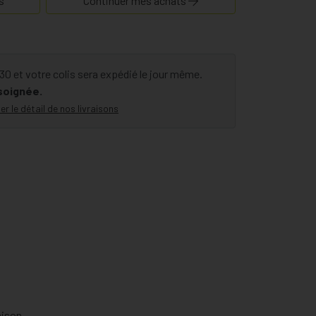
s
Continuer mes achats
 et votre colis sera expédié le jour même.
 soignée.
er le détail de nos livraisons
aison.