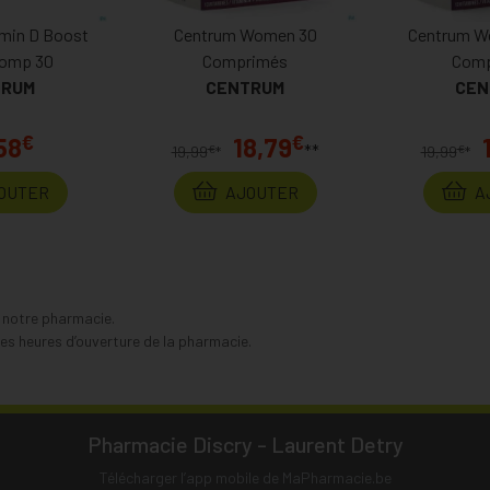
min D Boost
Centrum Women 30
Centrum W
Comp 30
Comprimés
Comp
TRUM
CENTRUM
CEN
€
€
58
18,79
**
€
€
19,99
*
19,99
*
OUTER
AJOUTER
A
s notre pharmacie.
s heures d’ouverture de la pharmacie.
Pharmacie Discry - Laurent Detry
Télécharger l’app mobile de MaPharmacie.be