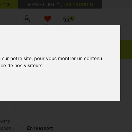
E MAG’
SERVICE CLIENT
+32 4 263 56 12
0
Mon
Mes
Mon
compte
favoris
panier
Ventes
andagisterie
Vétérinaire
Marques
Privées
n sur notre site, pour vous montrer un contenu
ce de nos visiteurs.
 Gender Men 50+ Fct Comp 30
CENTRUM
votre
ction.)
En réassort