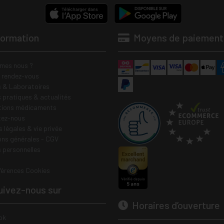
formation
Moyens de paiement
mes nous ?
e rendez-vous
 & Laboratoires
s pratiques & actualités
tions médicaments
tez-nous
 légales & vie privée
ons générales - CGV
 personnelles
férences Cookies
ivez-nous sur
Horaires d’ouverture
ok