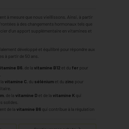
nt à mesure que nous vieillissons. Ainsi, à partir
nfrontées à des changements hormonaux tels que
cier d'un apport supplémentaire en vitamines et
lement développé et équilibré pour répondre aux
s à partir de 50 ans.
itamine B6
, de la
vitamine B12
et du
fer
pour
.
 la
vitamine C
, du
sélénium
et du
zinc
pour
taire.
um
, de la
vitamine D
et de la
vitamine K
qui
s solides.
ent de la
vitamine B6
qui contribue à la régulation