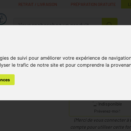
RETRAIT / LIVRAISON
PRÉPARATION GRATUITE
L
MaPharmacie.be ma santé, mes conseils, mes prix
Nutrition -
Soins Bébé et
Médecines
Minceur
B
Vitamines
Grossesse
naturelles
gies de suivi pour améliorer votre expérience de navigatio
lyser le trafic de notre site et pour comprendre la provenan
mines et Compléments Nutritionnels
Multivitamines
Centrum
ences
n 50+ Fct Comp 30
Laboratoire
Indisponible
Prévenez-moi !
(Merci de vous connecter à 
compte pour utiliser cette fon