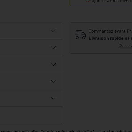
Ajouter à mes favori
Commandez avant 11h30
Livraison rapide et
Consult
 non contractuelle - Tous les prix incluent la TVA - Hors frais de livr