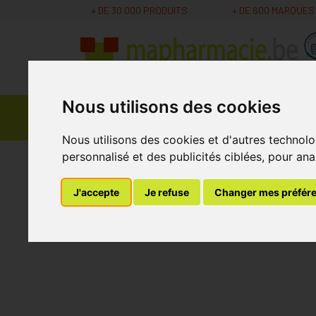
+ DE 30 000 PRODUITS
+ DE 600 MARQUES
Nous utilisons des cookies
Parapharmacie -
Promos
Médicaments
Cosmétiques
Nous utilisons des cookies et d'autres technolo
personnalisé et des publicités ciblées, pour ana
MaPharmacie.be
Nutrition - Vitamines
Vita
J'accepte
Je refuse
Changer mes préfér
Centrum Gender Me