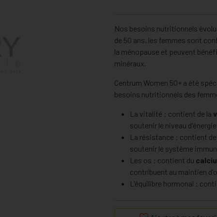
Nos besoins nutritionnels évolue
de 50 ans, les femmes sont co
la ménopause et peuvent bénéfi
minéraux.
Centrum Women 50+ a été spécia
besoins nutritionnels des femme
La vitalité : contient de la
v
soutenir le niveau d'énergie
La résistance : contient de
soutenir le système immuni
Les os : contient du
calci
contribuent au maintien d'o
L'équilibre hormonal : conti
de l'activité hormonale.