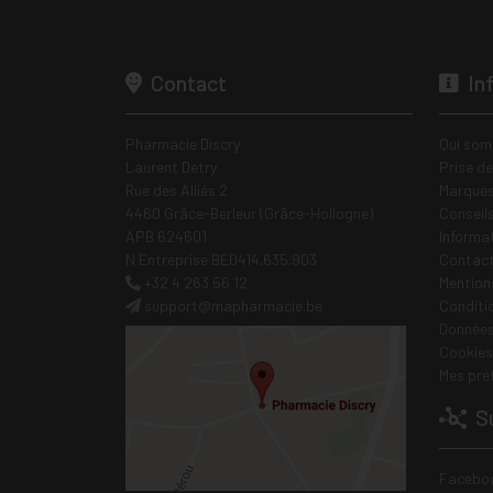
Contact
In
Pharmacie Discry
Qui som
Laurent Detry
Prise d
Rue des Alliés 2
Marques
4460 Grâce-Berleur (Grâce-Hollogne)
Conseil
APB 624601
Informa
N Entreprise BE0414.635.903
Contac
+32 4 263 56 12
Mentions
support
@
mapharmacie.be
Conditi
Données
Cookies
Mes pré
Su
Facebo