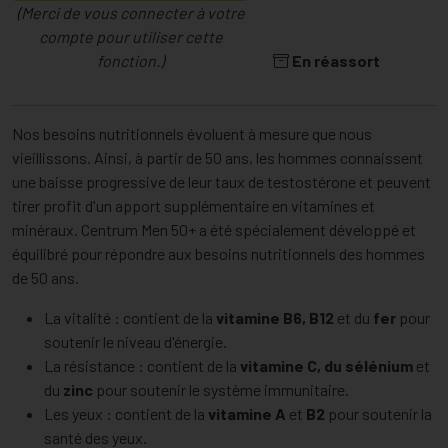
(Merci de vous connecter à votre
compte pour utiliser cette
fonction.)
En réassort
Nos besoins nutritionnels évoluent à mesure que nous
vieillissons. Ainsi, à partir de 50 ans, les hommes connaissent
une baisse progressive de leur taux de testostérone et peuvent
tirer profit d'un apport supplémentaire en vitamines et
minéraux. Centrum Men 50+ a été spécialement développé et
équilibré pour répondre aux besoins nutritionnels des hommes
de 50 ans.
La vitalité : contient de la
vitamine B6, B12
et du
fer
pour
soutenir le niveau d'énergie.
La résistance : contient de la
vitamine C, du sélénium
et
du
zinc
pour soutenir le système immunitaire.
Les yeux : contient de la
vitamine A
et
B2
pour soutenir la
santé des yeux.