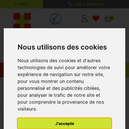
LE MAG’
+32 4 263 56 12
MaPharmacie.be ma santé, mes conse
0
Nous utilisons des cookies
Nous utilisons des cookies et d'autres
technologies de suivi pour améliorer votre
Promos
Produits
expérience de navigation sur notre site,
pour vous montrer un contenu
Cinnarizine E.g. 100 Gélules 75
personnalisé et des publicités ciblées,
Mg
pour analyser le trafic de notre site et
pour comprendre la provenance de nos
EUROGENERICS
visiteurs.
J'accepte