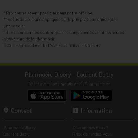
* Prix normalement pratiqué dans notre officine.
** Réduction en ligne appliquée sur le prix pratiqué dans notre
pharmacie.
(1) Les commandes sont préparées uniquement durant les heures
d’ouverture de la pharmacie.
Tous les prix incluent la TVA – Hors frais de livraison.
Pharmacie Discry - Laurent Detry
Télécharger l’app mobile de MaPharmacie.be
Contact
Information
Pharmacie Discry
Qui sommes nous ?
Laurent Detry
Prise de rendez-vous