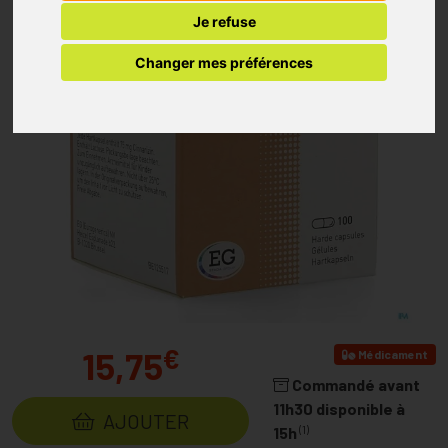
Je refuse
Changer mes préférences
€
15,75
Médicament
Commandé avant
11h30 disponible à
AJOUTER
(1)
15h