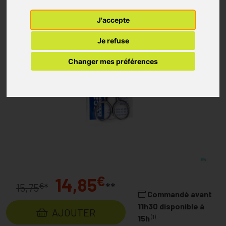
J'accepte
Je refuse
Changer mes préférences
€
14,85
**
€
15,75
*
Commandé avant
11h30 disponible à
AJOUTER
(1)
15h