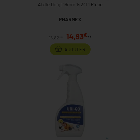
Atelle Doigt 18mm 14241 1 Pièce
PHARMEX
€
14,93
**
€
15,82
*
AJOUTER