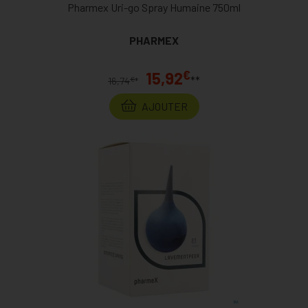
Pharmex Uri-go Spray Humaine 750ml
PHARMEX
€
15,92
**
€
16,74
*
AJOUTER