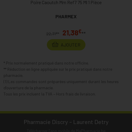
Poire Caoutch Mm Ref7 75 Ml 1 Pièce
PHARMEX
€
21,38
**
€
22,71
*
AJOUTER
* Prix normalement pratiqué dans notre officine.
** Réduction en ligne appliquée sur le prix pratiqué dans notre
pharmacie.
(1) Les commandes sont préparées uniquement durant les heures
d’ouverture de la pharmacie.
Tous les prix incluent la TVA – Hors frais de livraison.
Pharmacie Discry - Laurent Detry
Télécharger l’app mobile de MaPharmacie.be