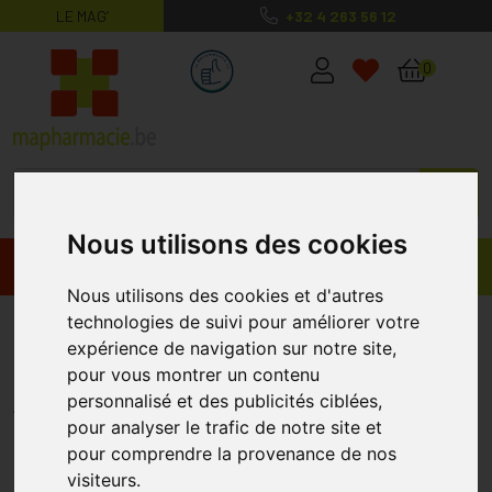
LE MAG’
+32 4 263 56 12
MaPharmacie.be ma santé, mes conse
0
Nous utilisons des cookies
Promos
Produits
Nous utilisons des cookies et d'autres
technologies de suivi pour améliorer votre
Ciseaux Poil Nez-oreille 06255 1
expérience de navigation sur notre site,
Pièce
pour vous montrer un contenu
PHARMEX
personnalisé et des publicités ciblées,
pour analyser le trafic de notre site et
pour comprendre la provenance de nos
visiteurs.