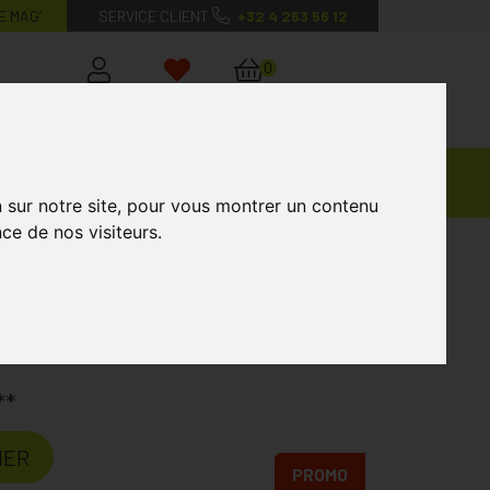
E MAG’
SERVICE CLIENT
+32 4 263 56 12
0
Mon
Mes
Mon
compte
favoris
panier
Ventes
andagisterie
Vétérinaire
Marques
Privées
n sur notre site, pour vous montrer un contenu
ce de nos visiteurs.
 10 Tests
Tests
Laboratoire
CLEARBLUE
**
IER
PROMO