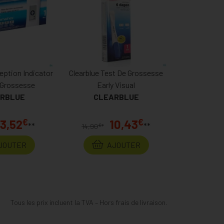
eption Indicator
Clearblue Test De Grossesse
e Grossesse
Early Visual
RBLUE
CLEARBLUE
€
€
13,52
10,43
**
**
€
14,90
*
JOUTER
AJOUTER
Tous les prix incluent la TVA – Hors frais de livraison.