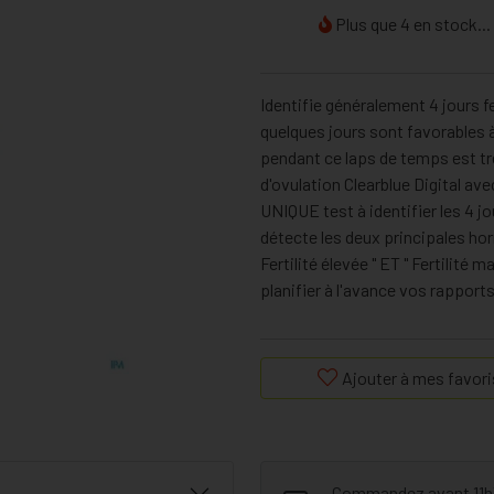
Plus que 4 en stock...
Identifie généralement 4 jours fe
quelques jours sont favorables à
pendant ce laps de temps est tr
d'ovulation Clearblue Digital av
UNIQUE test à identifier les 4 jou
détecte les deux principales horm
Fertilité élevée " ET " Fertilité
planifier à l'avance vos rappor
Ajouter à mes favori
Commandez avant 11h30