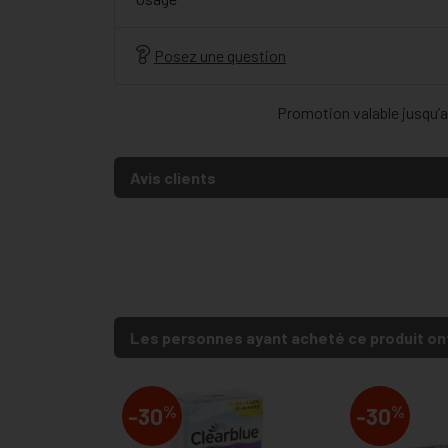
Posez une question
Promotion valable jusqu’au
Avis clients
Les personnes ayant acheté ce produit on
%
%
-30
-30