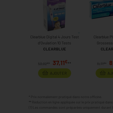
Clearblue Digital 4 Jours Test
Clearblue P
d'Ovulation 10 Tests
Grossesse
CLEARBLUE
CLEA
€
37,11
8
**
€
€
53,02
*
11,71
*
AJOUTER
AJ
* Prix normalement pratiqué dans notre officine.
** Réduction en ligne appliquée sur le prix pratiqué dan
(1) Les commandes sont préparées uniquement durant le