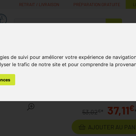
RETRAIT / LIVRAISON
PRÉPARATION GRATUITE
L
MaPharmacie.be ma santé, mes conseils, mes prix
Nutrition -
Soins Bébé et
Médecines
Minceur
B
Vitamines
Grossesse
naturelles
gies de suivi pour améliorer votre expérience de navigatio
lyser le trafic de notre site et pour comprendre la provenan
Test d'Ovulation
Clearblue Digital 4 Jours Test d'Ovulation
ences
 Jours Test d'Ovulation 10 
€
37,11
€
53,02
*
AJOUTER AU PAN