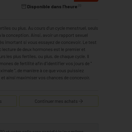
(1)
Disponible dans l’heure
rtiles ou plus. Au cours d'un cycle menstruel, seuls
 la conception. Ainsi, avoir un rapport sexuel
ès imortant si vous essayez de concevoir. Le test
ec lecture de deux hormones est le premier et
rs les plus fertiles, ou plus, de chaque cycle. Il
ones de fertilité afin d'identifier vos jours de "
 maximale ", de manière à ce que vous puissiez
ts et ainsi maximiser vos chances de concevoir.
s
Continuer mes achats
 et votre colis sera expédié le jour même.