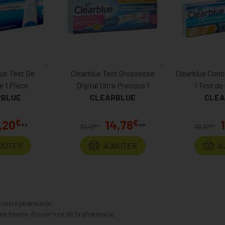
lus Test De
Clearblue Test Grossesse
Clearblue Conc
 1 Pièce
Digital Ultra Precoce 1
1 Test d
RBLUE
CLEARBLUE
CLEA
€
€
,20
14,78
**
**
€
€
21,11
*
19,31
*
OUTER
AJOUTER
A
s notre pharmacie.
s heures d’ouverture de la pharmacie.