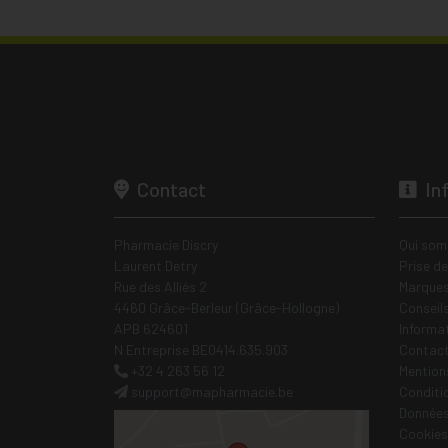
Contact
In
Pharmacie Discry
Qui som
Laurent Detry
Prise d
Rue des Alliés 2
Marques
4460 Grâce-Berleur (Grâce-Hollogne)
Conseil
APB 624601
Informa
N Entreprise BE0414.635.903
Contac
+32 4 263 56 12
Mentions
support
@
mapharmacie.be
Conditi
Données
Cookies