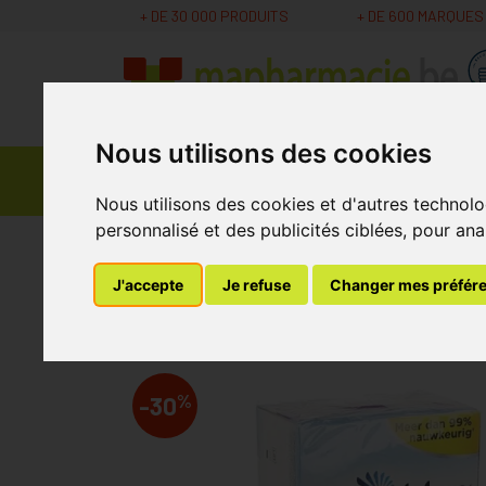
+ DE 30 000 PRODUITS
+ DE 600 MARQUES
Nous utilisons des cookies
Parapharmacie -
Promos
Médicaments
Cosmétiques
Nous utilisons des cookies et d'autres technolo
personnalisé et des publicités ciblées, pour ana
MaPharmacie.be
Bandagisterie
Autotests
J'accepte
Je refuse
Changer mes préfér
Clearblue Digital 4
%
-30