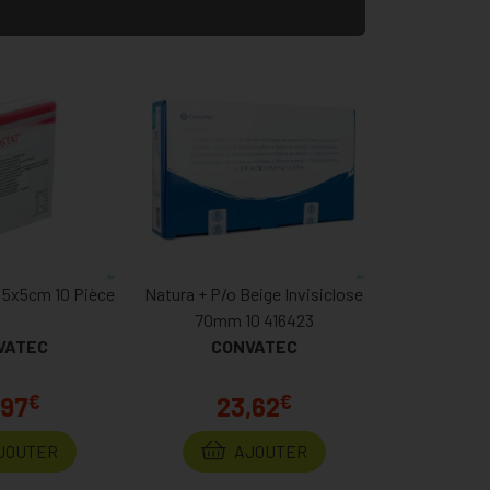
r 5x5cm 10 Pièce
Natura + P/o Beige Invisiclose
70mm 10 416423
VATEC
CONVATEC
€
€
,97
23,62
JOUTER
AJOUTER