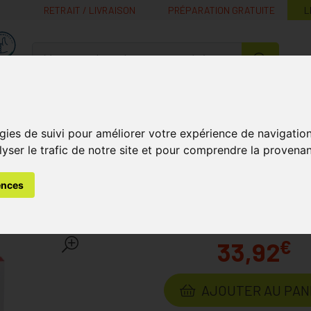
RETRAIT / LIVRAISON
PRÉPARATION GRATUITE
L
MaPharmacie.be ma santé, mes conseils, mes prix
Nutrition -
Soins Bébé et
Médecines
Minceur
B
Vitamines
Grossesse
naturelles
gies de suivi pour améliorer votre expérience de navigatio
lyser le trafic de notre site et pour comprendre la provenan
aies
Soins Techniques des Plaies
Convamax Superabsorber
ences
orber Non Adhesif 10x20
€
33,92
AJOUTER AU PAN