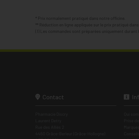
* Prix normalement pratiqué dans notre officine.
** Réduction en ligne appliquée sur le prix pratiqué dan
(1) Les commandes sont préparées uniquement durant le
Contact
In
Pharmacie Discry
Qui som
Laurent Detry
Prise d
Rue des Alliés 2
Marques
4460 Grâce-Berleur (Grâce-Hollogne)
Conseil