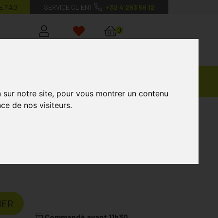
E MAG’
SERVICE CLIENT
+32 4 263 56 12
0
Mon
Mes
Mon
compte
favoris
panier
Ventes
andagisterie
Vétérinaire
Marques
Privées
n sur notre site, pour vous montrer un contenu
ce de nos visiteurs.
 Non Adhesif 10x20cm 10
cm 10
Laboratoire
CONVATEC
IER
Commandé avant 11h30