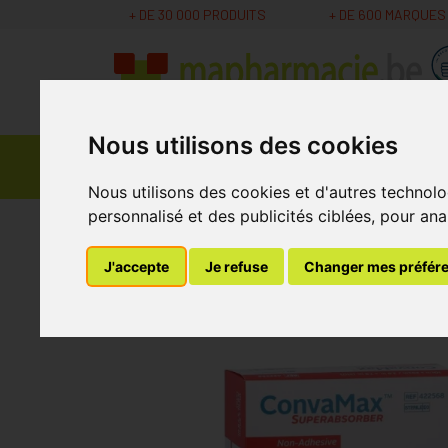
+ DE 30 000 PRODUITS
+ DE 600 MARQUES
Nous utilisons des cookies
Parapharmacie -
Promos
Médicaments
Cosmétiques
Nous utilisons des cookies et d'autres technolo
personnalisé et des publicités ciblées, pour ana
MaPharmacie.be
Bandagisterie
Soins des Pl
J'accepte
Je refuse
Changer mes préfér
Convamax Superabs