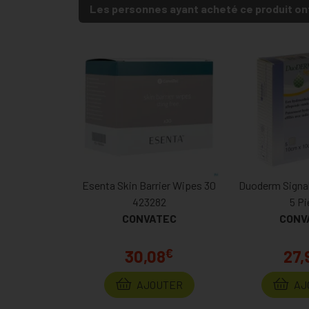
Les personnes ayant acheté ce produit on
Esenta Skin Barrier Wipes 30
Duoderm Signal
423282
5 Pi
CONVATEC
CONV
€
30,08
27,
AJOUTER
AJ