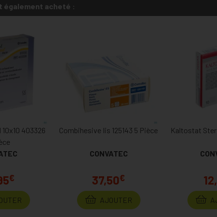
t également acheté :
 10x10 403326
Combihesive Iis 125143 5 Pièce
Kaltostat Ste
èce
ATEC
CONVATEC
CON
€
€
95
37,50
12
OUTER
AJOUTER
A