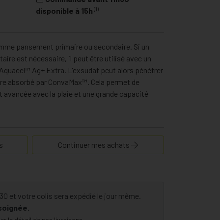
(1)
disponible à 15h
omme pansement primaire ou secondaire. Si un
re est nécessaire, il peut être utilisé avec un
Aquacel™ Ag+ Extra. L'exsudat peut alors pénétrer
être absorbé par ConvaMax™. Cela permet de
 avancée avec la plaie et une grande capacité
s
Continuer mes achats
 et votre colis sera expédié le jour même.
 soignée.
er le détail de nos livraisons