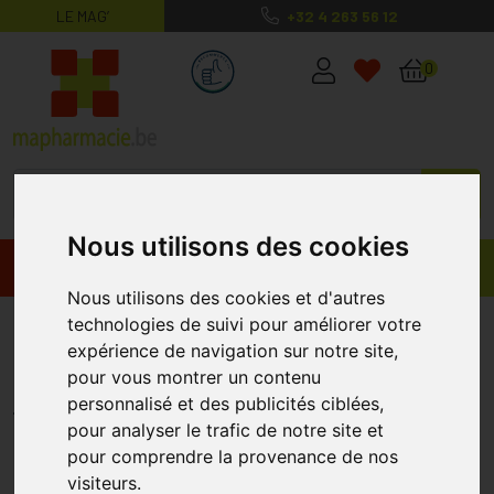
LE MAG’
+32 4 263 56 12
MaPharmacie.be ma santé, mes conse
0
Nous utilisons des cookies
Promos
Produits
Nous utilisons des cookies et d'autres
technologies de suivi pour améliorer votre
Conveen Tampon Anal Ref 1451
expérience de navigation sur notre site,
20 Pièce
pour vous montrer un contenu
COLOPLAST
personnalisé et des publicités ciblées,
pour analyser le trafic de notre site et
pour comprendre la provenance de nos
visiteurs.