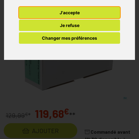
J'accepte
Je refuse
Changer mes préférences
€
119,68
**
€
129,99
*
AJOUTER
Commandé avant