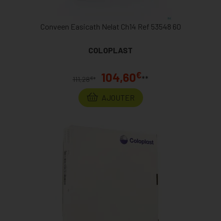
Conveen Easicath Nelat Ch14 Ref 53548 60
COLOPLAST
€
104,60
**
€
111,28
*
AJOUTER