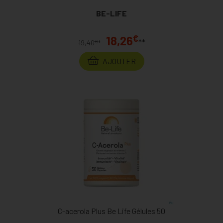
BE-LIFE
€
18,26
**
€
19,40
*
AJOUTER
C-acerola Plus Be Life Gélules 50