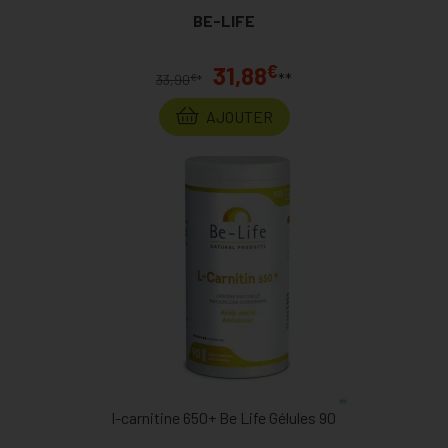
BE-LIFE
€
31,88
**
€
33,90
*
AJOUTER
l-carnitine 650+ Be Life Gélules 90