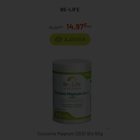
BE-LIFE
€
14,97
**
€
15,90
*
AJOUTER
Curcuma Magnum 3200 Bio 60g