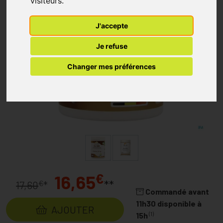
visiteurs.
J'accepte
Je refuse
Changer mes préférences
€
16,65
**
€
17,60
*
Commandé avant
11h30 disponible à
AJOUTER
(1)
15h