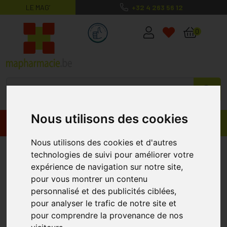
LE MAG’
+32 4 263 56 12
MaPharmacie.be ma santé, mes conse
0
Nous utilisons des cookies
Promos
Produits
Nous utilisons des cookies et d'autres
Coq10 50mg 60 Gélules.
BE-LIFE
technologies de suivi pour améliorer votre
expérience de navigation sur notre site,
pour vous montrer un contenu
personnalisé et des publicités ciblées,
pour analyser le trafic de notre site et
pour comprendre la provenance de nos