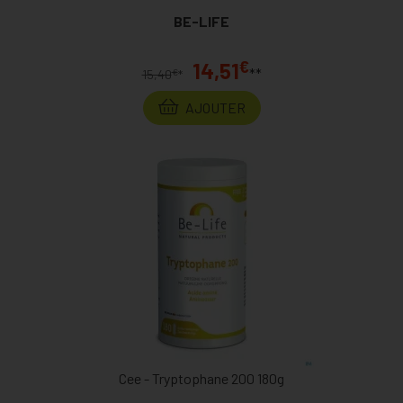
BE-LIFE
€
14,51
**
€
15,40
*
AJOUTER
Cee - Tryptophane 200 180g