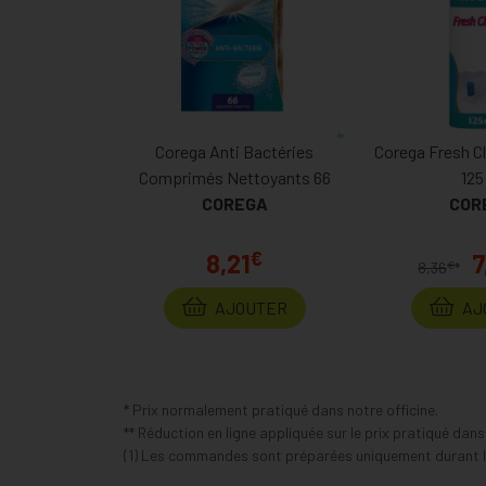
Corega Anti Bactéries
Corega Fresh C
Comprimés Nettoyants 66
125
COREGA
COR
€
8,21
7
€
8,36
*
AJOUTER
AJ
* Prix normalement pratiqué dans notre officine.
** Réduction en ligne appliquée sur le prix pratiqué dan
(1) Les commandes sont préparées uniquement durant le