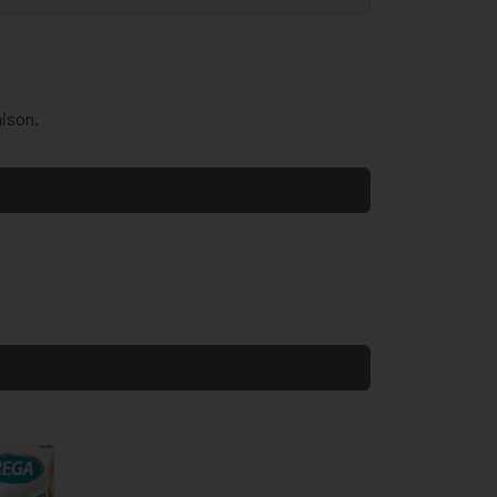
aison.