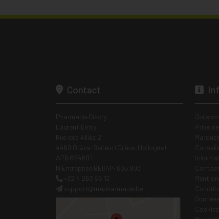
Contact
In
Pharmacie Discry
Qui som
Laurent Detry
Prise d
Rue des Alliés 2
Marques
4460 Grâce-Berleur (Grâce-Hollogne)
Conseil
APB 624601
Informa
N Entreprise BE0414.635.903
Contac
+32 4 263 56 12
Mentions
support
@
mapharmacie.be
Conditi
Données
Cookies