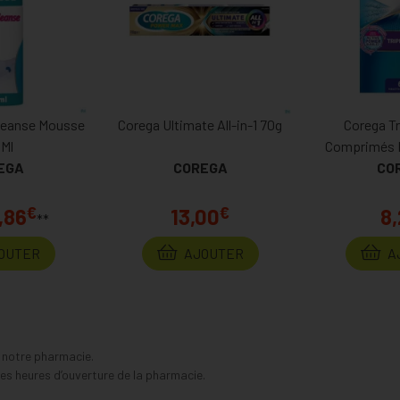
leanse Mousse
Corega Ultimate All-in-1 70g
Corega Tr
 Ml
Comprimés 
EGA
COREGA
CO
€
€
,86
13,00
8,
**
OUTER
AJOUTER
A
s notre pharmacie.
s heures d’ouverture de la pharmacie.