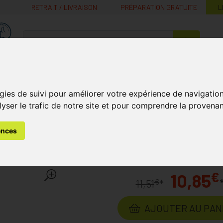
RETRAIT / LIVRAISON
PRÉPARATION GRATUITE
L
MaPharmacie.be ma santé, mes conseils, mes prix
Nutrition -
Soins Bébé et
Médecines
Minceur
B
Vitamines
Grossesse
naturelles
gies de suivi pour améliorer votre expérience de navigatio
lyser le trafic de notre site et pour comprendre la provenan
s
Hygiène Buccale
Prothèses Dentaires
Corega Max Com
ences
t 70g Crème
Laboratoire
COREGA
€
10,85
€
11,51
*
AJOUTER AU PAN