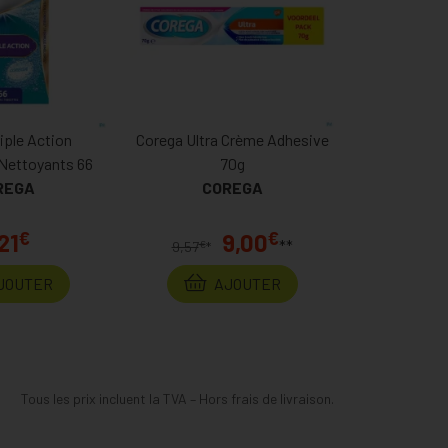
iple Action
Corega Ultra Crème Adhesive
Nettoyants 66
70g
REGA
COREGA
€
€
21
9,00
**
€
9,57
*
JOUTER
AJOUTER
Tous les prix incluent la TVA – Hors frais de livraison.