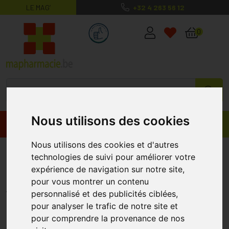
LE MAG’
+32 4 263 56 12
MaPharmacie.be ma santé, mes conse
0
Nous utilisons des cookies
Promos
Produits
Nous utilisons des cookies et d'autres
Covermark Leg Magic N4 Chair
technologies de suivi pour améliorer votre
Clair 50ml
expérience de navigation sur notre site,
pour vous montrer un contenu
COVERMARK
personnalisé et des publicités ciblées,
pour analyser le trafic de notre site et
pour comprendre la provenance de nos