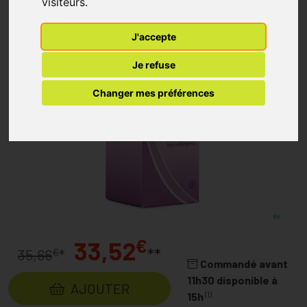
visiteurs.
J'accepte
Je refuse
Changer mes préférences
€
33,52
**
€
35,66
*
Commandé avant
11h30 disponible à
AJOUTER
(1)
15h