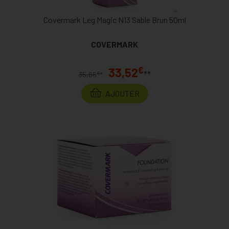
Covermark Leg Magic N13 Sable Brun 50ml
COVERMARK
€
33,52
**
€
35,66
*
AJOUTER