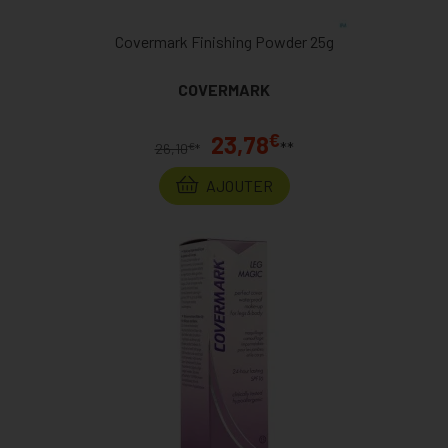
Covermark Finishing Powder 25g
COVERMARK
€
23,78
**
€
26,10
*
AJOUTER