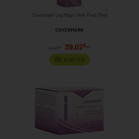
Covermark Leg Magic Nd4 Fluid 75ml
COVERMARK
€
39,02
**
€
41,51
*
AJOUTER