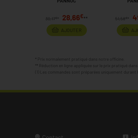
PANNOC
PAN
€
28,66
4
**
€
€
30,17
*
51,58
*
AJOUTER
AJ
* Prix normalement pratiqué dans notre officine.
** Réduction en ligne appliquée sur le prix pratiqué dan
(1) Les commandes sont préparées uniquement durant le
Contact
In