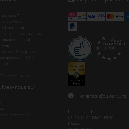
mes nous ?
e rendez-vous
 & Laboratoires
s pratiques & actualités
tions médicaments
tez-nous
 légales & vie privée
ons générales - CGV
 personnelles
férences Cookies
ivez-nous sur
Horaires d’ouverture
ok
am
Lundi au vendredi
e des pharmacies
08h30-12h30 13h00-18h30
Samedi