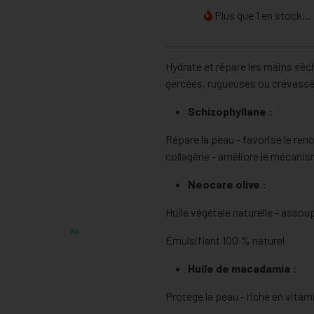
Plus que 1 en stock...
Hydrate et répare les mains sèc
gercées, rugueuses ou crevassé
Schizophyllane :
Répare la peau - favorise le reno
collagène - améliore le mécanis
Neocare
olive :
Huile végétale naturelle - assoup
Émulsifiant 100 % naturel
Huile de macadamia :
Protège la peau - riche en vitami
lipides identiques à ceux de la p