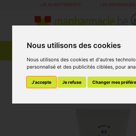
+ DE 30 000 PRODUITS
+ DE 600 MARQUES
Nous utilisons des cookies
Parapharmacie -
Promos
Médicaments
Cosmétiques
Nous utilisons des cookies et d'autres technolo
personnalisé et des publicités ciblées, pour ana
MaPharmacie.be
Parapharmacie - Cosmétique
J'accepte
Je refuse
Changer mes préfér
Crème Mains Parf