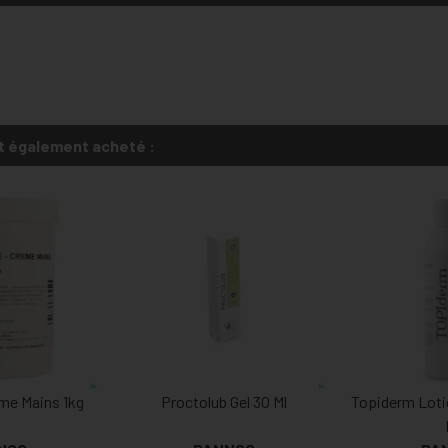
t également acheté :
me Mains 1kg
Proctolub Gel 30 Ml
Topiderm Lot