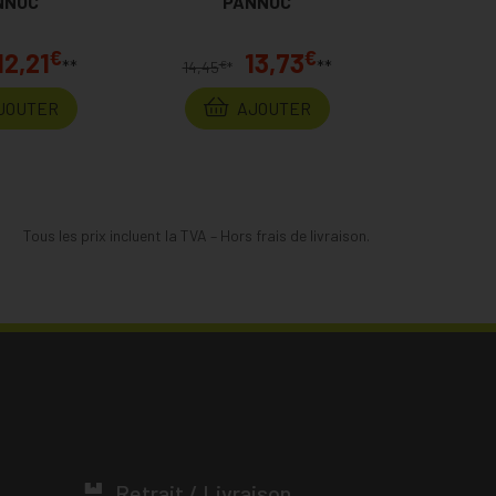
NNOC
PANNOC
€
€
12,21
13,73
**
**
€
14,45
*
JOUTER
AJOUTER
Tous les prix incluent la TVA – Hors frais de livraison.
Retrait / Livraison