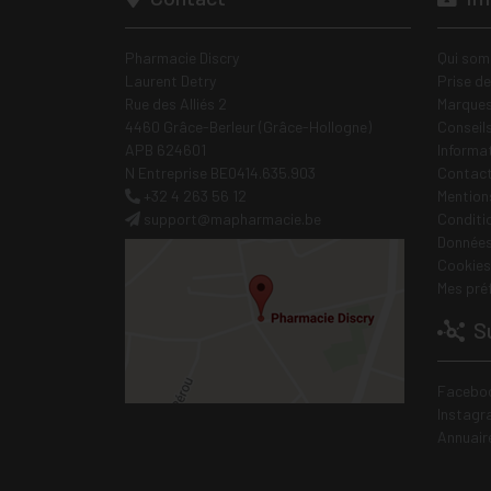
Pharmacie Discry
Qui som
Laurent Detry
Prise d
Rue des Alliés 2
Marques
4460 Grâce-Berleur (Grâce-Hollogne)
Conseil
APB 624601
Informa
N Entreprise BE0414.635.903
Contac
+32 4 263 56 12
Mentions
support
@
mapharmacie.be
Conditi
Données
Cookies
Mes pré
Su
Facebo
Instagr
Annuair