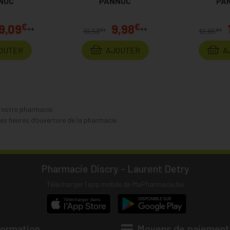
NOC
PANNOC
PA
€
€
9,09
9,98
**
**
€
€
10,53
*
12,85
*
OUTER
AJOUTER
A
s notre pharmacie.
s heures d’ouverture de la pharmacie.
Pharmacie Discry - Laurent Detry
Télécharger l’app mobile de MaPharmacie.be
formation
Moyens de paiement